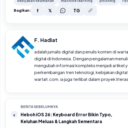
kebijakan keamanan
machine learning
phishing
rat
f
𝕏
TG
Bagikan:
F. Hadiat
adalah jurnalis digital dan penulis konten di wa
digital di Indonesia. Dengan pengalaman menulis 
mengubah informasi kompleks menjadi artikel ya
perkembangan tren teknologi, kebijakan digital,
wartait.com, ia juga terlibat dalam proyek lite
BERITA SEBELUMNYA
Heboh iOS 26: Keyboard Error Bikin Typo,
Keluhan Meluas & Langkah Sementara