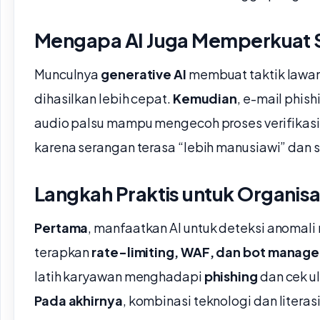
Mengapa AI Juga Memperkuat 
Munculnya
generative AI
membuat taktik lawan 
dihasilkan lebih cepat.
Kemudian
, e-mail phish
audio palsu mampu mengecoh proses verifikasi
karena serangan terasa “lebih manusiawi” dan 
Langkah Praktis untuk Organisa
Pertama
, manfaatkan AI untuk deteksi anomali 
terapkan
rate-limiting, WAF, dan bot manag
latih karyawan menghadapi
phishing
dan cek ul
Pada akhirnya
, kombinasi teknologi dan liter