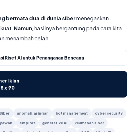
ng bermata dua di dunia siber
menegaskan
 kuat.
Namun
, hasilnya bergantung pada cara kita
an menambah celah.
asi Riset AI untuk Penanganan Bencana
er Iklan
8 x 90
 Siber
anomali jaringan
bot management
cyber security
ryawan
eksploit
generative AI
keamanan siber