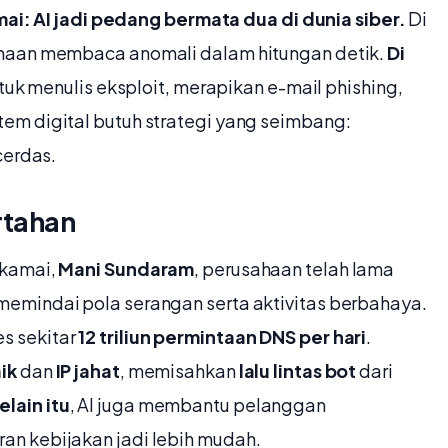
ai: AI jadi pedang bermata dua di dunia siber.
Di
ahaan membaca anomali dalam hitungan detik.
Di
uk menulis eksploit, merapikan e-mail phishing,
stem digital butuh strategi yang seimbang:
cerdas.
rtahan
Akamai,
Mani Sundaram
, perusahaan telah lama
memindai pola serangan serta aktivitas berbahaya.
s sekitar
12 triliun permintaan DNS per hari
.
aik
dan
IP jahat
, memisahkan
lalu lintas bot
dari
elain itu
, AI juga membantu pelanggan
n kebijakan jadi lebih mudah.