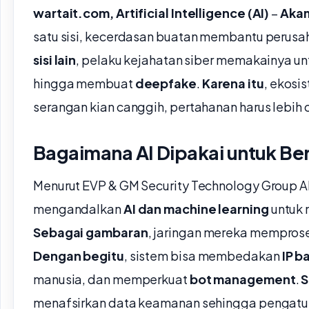
wartait.com, Artificial Intelligence (AI)
–
Akam
satu sisi, kecerdasan buatan membantu perus
sisi lain
, pelaku kejahatan siber memakainya unt
hingga membuat
deepfake
.
Karena itu
, ekosi
serangan kian canggih, pertahanan harus lebih 
Bagaimana AI Dipakai untuk Be
Menurut EVP & GM Security Technology Group 
mengandalkan
AI dan machine learning
untuk 
Sebagai gambaran
, jaringan mereka memprose
Dengan begitu
, sistem bisa membedakan
IP b
manusia, dan memperkuat
bot management
.
S
menafsirkan data keamanan sehingga pengatura