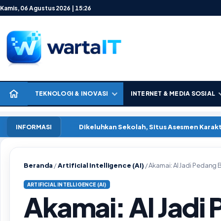
Lewati ke konten
Kamis, 06 Agustus 2026 | 15:26
TEKNOLOGI & INOVASI
INTERNET & MEDIA SOSIAL
Dikeluhkan Sekolah, Situs Asesmen Kara
INFORMASI
Beranda
/
Artificial Intelligence (AI)
/
Akamai: AI Jadi Pedang 
ARTIFICIAL INTELLIGENCE (AI)
Akamai: AI Jadi