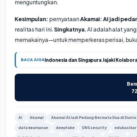
menguntungkan.
Kesimpulan:
pernyataan
Akamai: AI jadi peda
realitas hari ini.
Singkatnya
, AI adalah alat yang
memakainya—untuk memperkeras perisai, buk
Indonesia dan Singapura Jajaki Kolabor
BACA JUGA
Bann
72
AI
Akamai
Akamai AI Jadi Pedang Bermata Dua di Dunia
data keamanan
deepfake
DNS security
edukasi ka