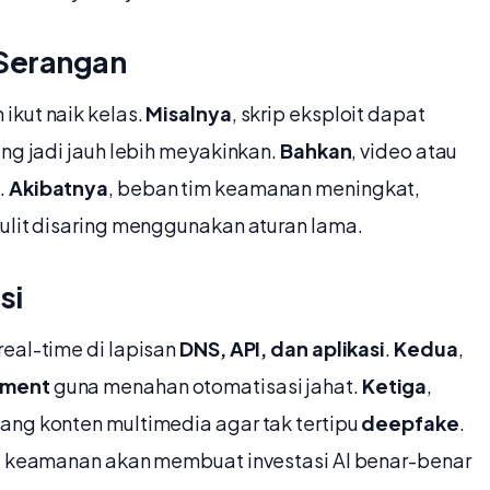
Serangan
ikut naik kelas.
Misalnya
, skrip eksploit dapat
ing jadi jauh lebih meyakinkan.
Bahkan
, video atau
.
Akibatnya
, beban tim keamanan meningkat,
sulit disaring menggunakan aturan lama.
si
real-time di lapisan
DNS, API, dan aplikasi
.
Kedua
,
ement
guna menahan otomatisasi jahat.
Ketiga
,
ang konten multimedia agar tak tertipu
deepfake
.
asi keamanan akan membuat investasi AI benar-benar