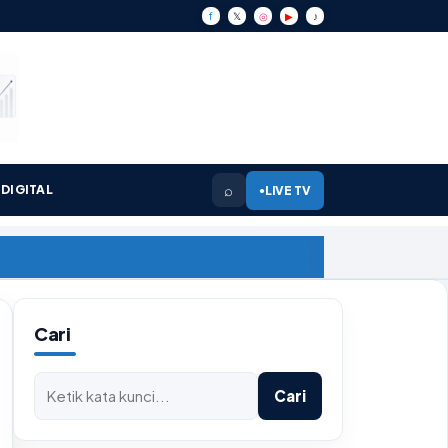
f
𝕏
◎
▶
♪
⌕
DIGITAL
LIVE TV
●
Cari
Cari