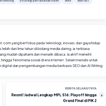
e limiting
strategi pertahanan siber
WAF
WartaIT
rtait.com yang berfokus pada teknologi, inovasi, dan gaya hidup
lebih dari lima tahun di bidang media daring, ia terbiasa
ng mudah dipahami dan menarik dibaca. Ia aktif meneliti
 hingga fenomena sosial di era internet. Selain menulis untuk
rasi digital dan pengembangan media berbasis SEO dan AI Writing.
BERITA SELANJUTNYA
Resmi! Jadwal Lengkap MPL S16: Playoff hingga
Grand Final di PIK 2