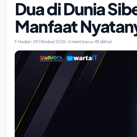
Dua di Dunia Sibe
Manfaat Nyatan
F. Hadiat
•
29 Oktober 2025
•
2 menit baca
•
83 dilihat