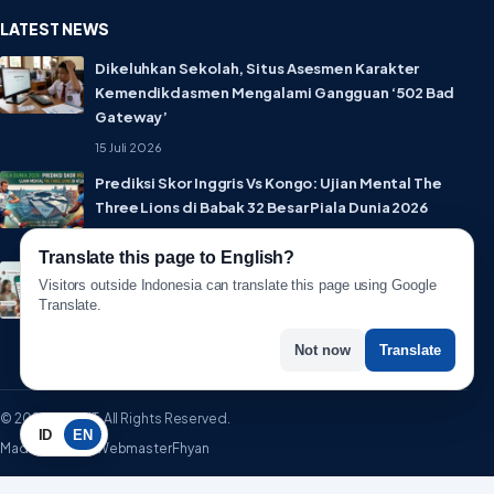
LATEST NEWS
Dikeluhkan Sekolah, Situs Asesmen Karakter
Kemendikdasmen Mengalami Gangguan ‘502 Bad
Gateway’
15 Juli 2026
Prediksi Skor Inggris Vs Kongo: Ujian Mental The
Three Lions di Babak 32 Besar Piala Dunia 2026
1 Juli 2026
Translate this page to English?
Lebih Privat! WhatsApp Resmi Rilis Fitur Username,
Visitors outside Indonesia can translate this page using Google
Tak Perlu Lagi Sebar Nomor HP
Translate.
1 Juli 2026
Not now
Translate
© 2026 WartaIT. All Rights Reserved.
ID
EN
Made with ♥ by WebmasterFhyan