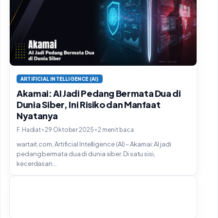
ARTIFICIAL INTELLIGENCE (AI)
Akamai: AI Jadi Pedang Bermata Dua di
Dunia Siber, Ini Risiko dan Manfaat
Nyatanya
•
•
F. Hadiat
29 Oktober 2025
2 menit baca
wartait.com, Artificial Intelligence (AI) – Akamai: AI jadi
pedang bermata dua di dunia siber. Di satu sisi,
kecerdasan...