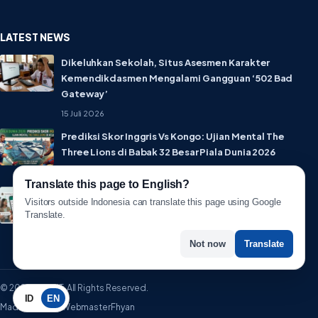
LATEST NEWS
Dikeluhkan Sekolah, Situs Asesmen Karakter
Kemendikdasmen Mengalami Gangguan ‘502 Bad
Gateway’
15 Juli 2026
Prediksi Skor Inggris Vs Kongo: Ujian Mental The
Three Lions di Babak 32 Besar Piala Dunia 2026
1 Juli 2026
Translate this page to English?
Lebih Privat! WhatsApp Resmi Rilis Fitur Username,
Visitors outside Indonesia can translate this page using Google
Tak Perlu Lagi Sebar Nomor HP
Translate.
1 Juli 2026
Not now
Translate
© 2026 WartaIT. All Rights Reserved.
ID
EN
Made with ♥ by WebmasterFhyan