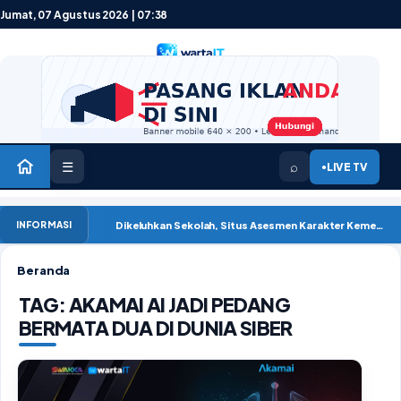
Lewati ke konten
Jumat, 07 Agustus 2026 | 07:38
☰
⌕
LIVE TV
●
Dikeluhkan Sekolah, Situs Asesmen Karakter Kemendikdasmen Mengalami Gangguan ‘502 B
INFORMASI
Beranda
TAG:
AKAMAI AI JADI PEDANG
BERMATA DUA DI DUNIA SIBER