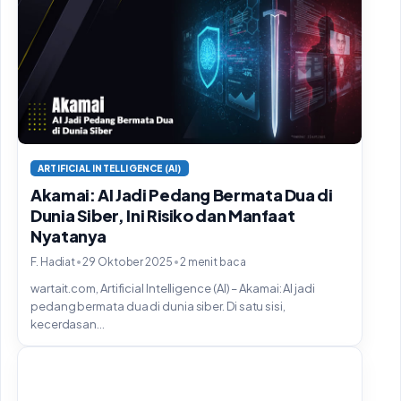
ARTIFICIAL INTELLIGENCE (AI)
Akamai: AI Jadi Pedang Bermata Dua di
Dunia Siber, Ini Risiko dan Manfaat
Nyatanya
•
•
F. Hadiat
29 Oktober 2025
2 menit baca
wartait.com, Artificial Intelligence (AI) – Akamai: AI jadi
pedang bermata dua di dunia siber. Di satu sisi,
kecerdasan...