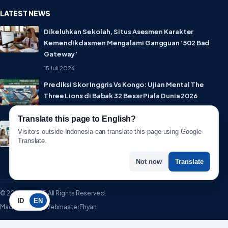
LATEST NEWS
Dikeluhkan Sekolah, Situs Asesmen Karakter
Kemendikdasmen Mengalami Gangguan ‘502 Bad
Gateway’
15 Juli 2026
Prediksi Skor Inggris Vs Kongo: Ujian Mental The
Three Lions di Babak 32 Besar Piala Dunia 2026
1 Juli 2026
Translate this page to English?
Lebih Privat! WhatsApp Resmi Rilis Fitur Username,
Visitors outside Indonesia can translate this page using Google
Tak Perlu Lagi Sebar Nomor HP
Translate.
1 Juli 2026
Not now
Translate
© 2026 WartaIT. All Rights Reserved.
ID
EN
Made with ♥ by WebmasterFhyan