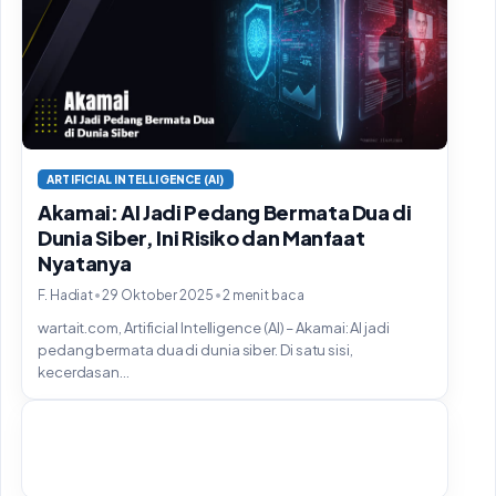
ARTIFICIAL INTELLIGENCE (AI)
Akamai: AI Jadi Pedang Bermata Dua di
Dunia Siber, Ini Risiko dan Manfaat
Nyatanya
•
•
F. Hadiat
29 Oktober 2025
2 menit baca
wartait.com, Artificial Intelligence (AI) – Akamai: AI jadi
pedang bermata dua di dunia siber. Di satu sisi,
kecerdasan...