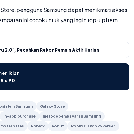
y Store, pengguna Samsung dapat menikmati akses
sempatan ini cocok untuk yang ingin top-up item
ru 2.0’, Pecahkan Rekor Pemain Aktif Harian
er Iklan
8 x 90
osistem Samsung
Galaxy Store
in-app purchase
metode pembayaran Samsung
mo terbatas
Roblox
Robux
Robux Diskon 25 Persen