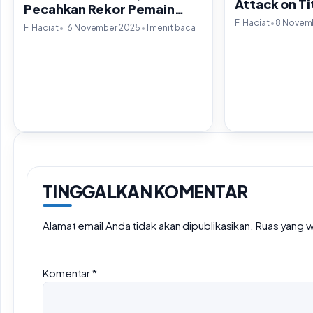
Attack on Ti
Pecahkan Rekor Pemain
Aktif Harian
•
F. Hadiat
8 Novem
•
•
F. Hadiat
16 November 2025
1 menit baca
TINGGALKAN KOMENTAR
Alamat email Anda tidak akan dipublikasikan.
Ruas yang w
Komentar
*