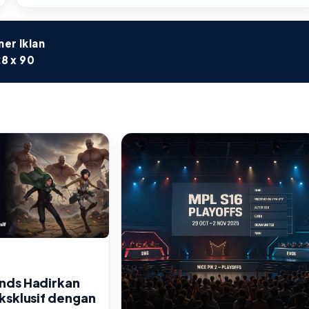
er Iklan
8 x 90
nds Hadirkan
ksklusif dengan