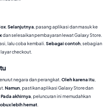
lox
.
Selanjutnya
, pasang aplikasi dan masuk ke
x
dan selesaikan pembayaran lewat Galaxy Store.
asi, lalu coba kembali.
Sebagai contoh
, sebagian
layar checkout.
tu
enurut negara dan perangkat.
Oleh karena itu
,
ut.
Namun
, pastikan aplikasi Galaxy Store dan
.
Pada akhirnya
, peluncuran ini memudahkan
obux lebih hemat
.