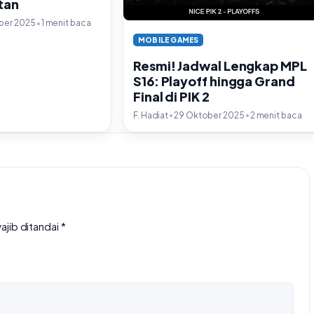
tan
•
ber 2025
1 menit baca
MOBILE GAMES
Resmi! Jadwal Lengkap MPL
S16: Playoff hingga Grand
Final di PIK 2
•
•
F. Hadiat
29 Oktober 2025
2 menit baca
ajib ditandai
*