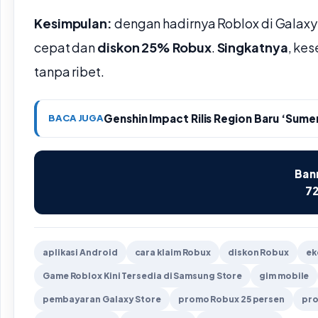
Kesimpulan:
dengan hadirnya Roblox di Galax
cepat dan
diskon 25% Robux
.
Singkatnya
, ke
tanpa ribet.
Genshin Impact Rilis Region Baru ‘Sume
BACA JUGA
Bann
72
aplikasi Android
cara klaim Robux
diskon Robux
ek
Game Roblox Kini Tersedia di Samsung Store
gim mobile
pembayaran Galaxy Store
promo Robux 25 persen
pro