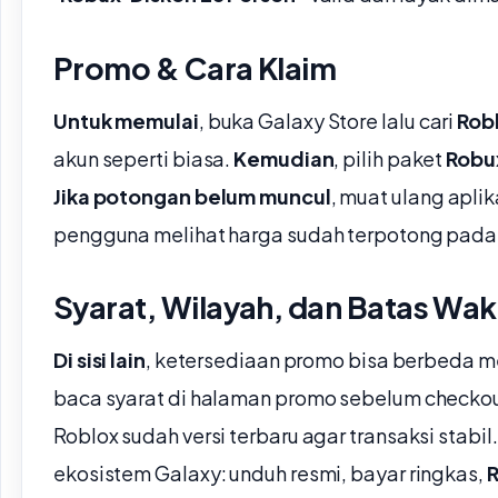
Promo & Cara Klaim
Untuk memulai
, buka Galaxy Store lalu cari
Rob
akun seperti biasa.
Kemudian
, pilih paket
Robu
Jika potongan belum muncul
, muat ulang aplik
pengguna melihat harga sudah terpotong pada 
Syarat, Wilayah, dan Batas Wak
Di sisi lain
, ketersediaan promo bisa berbeda m
baca syarat di halaman promo sebelum checko
Roblox sudah versi terbaru agar transaksi stabil
ekosistem Galaxy: unduh resmi, bayar ringkas,
R