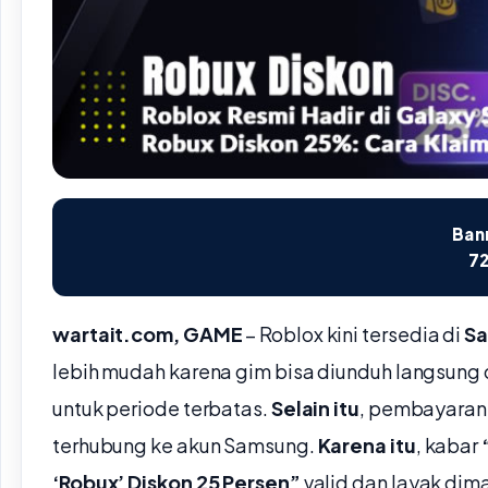
Bann
72
wartait.com, GAME
– Roblox kini tersedia di
Sa
lebih mudah karena gim bisa diunduh langsung
untuk periode terbatas.
Selain itu
, pembayaran
terhubung ke akun Samsung.
Karena itu
, kabar
‘Robux’ Diskon 25 Persen”
valid dan layak dim