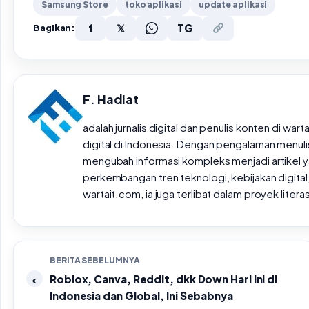
Samsung Store
toko aplikasi
update aplikasi
f
𝕏
TG
Bagikan:
F. Hadiat
adalah jurnalis digital dan penulis konten di wa
digital di Indonesia. Dengan pengalaman menulis 
mengubah informasi kompleks menjadi artikel ya
perkembangan tren teknologi, kebijakan digital,
wartait.com, ia juga terlibat dalam proyek lite
BERITA SEBELUMNYA
Roblox, Canva, Reddit, dkk Down Hari Ini di
Indonesia dan Global, Ini Sebabnya