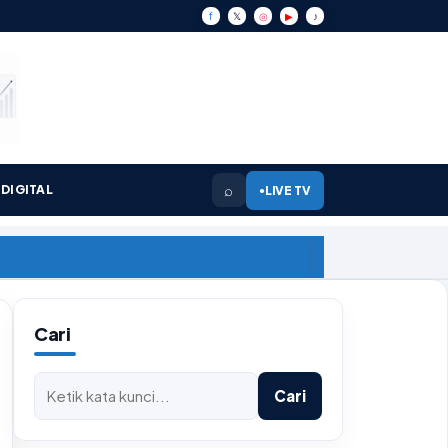
f
𝕏
◎
▶
♪
⌕
DIGITAL
LIVE TV
●
Cari
Cari