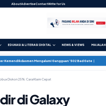
About
Advertise
Contact
Write for Us
EDUKASI & LITERASI DIGITAL
NEWS & VIEWS
MAJALAH 
kter Kemendikda
 Robux Diskon 25%: Cara Klaim Cepat
ir di Galaxy