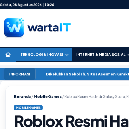
Lewati ke konten
Sabtu, 08 Agustus 2026 | 10:26
TEKNOLOGI & INOVASI
INTERNET & MEDIA SOSIAL
Dikeluhkan Sekolah, Situs Asesmen Kara
INFORMASI
Beranda
/
Mobile Games
/
Roblox Resmi Hadir di Galaxy Store,
MOBILE GAMES
Roblox Resmi Had