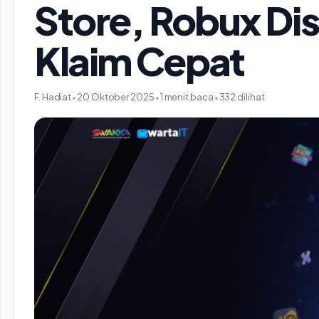
Store, Robux Di
Klaim Cepat
F. Hadiat
•
20 Oktober 2025
•
1 menit baca
•
332 dilihat