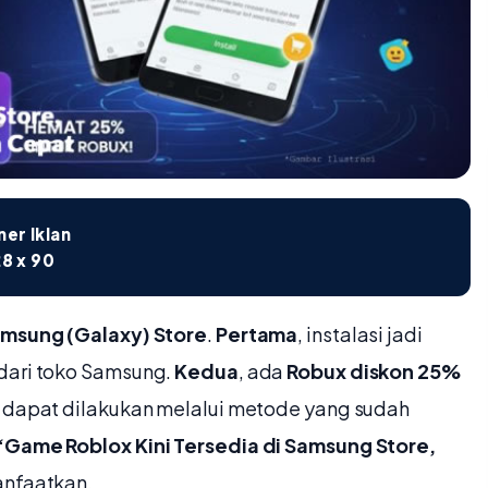
er Iklan
8 x 90
msung (Galaxy) Store
.
Pertama
, instalasi jadi
 dari toko Samsung.
Kedua
, ada
Robux diskon 25%
 dapat dilakukan melalui metode yang sudah
“Game Roblox Kini Tersedia di Samsung Store,
anfaatkan.