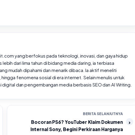
rtait.com yang berfokus pada teknologi, inovasi, dan gaya hidup
lebih dari lima tahun di bidang media daring, ia terbiasa
ng mudah dipahami dan menarik dibaca. Ia aktif meneliti
 hingga fenomena sosial di era internet. Selain menulis untuk
rasi digital dan pengembangan media berbasis SEO dan AI Writing.
BERITA SELANJUTNYA
Bocoran PS6? YouTuber Klaim Dokumen
Internal Sony, Begini Perkiraan Harganya