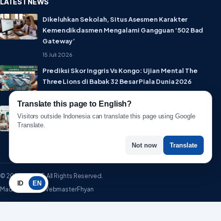
LATEST NEWS
Dikeluhkan Sekolah, Situs Asesmen Karakter
Kemendikdasmen Mengalami Gangguan ‘502 Bad
Gateway’
15 Juli 2026
Prediksi Skor Inggris Vs Kongo: Ujian Mental The
Three Lions di Babak 32 Besar Piala Dunia 2026
1 Juli 2026
Translate this page to English?
Lebih Privat! WhatsApp Resmi Rilis Fitur Username,
Visitors outside Indonesia can translate this page using Google
Tak Perlu Lagi Sebar Nomor HP
Translate.
1 Juli 2026
Not now
Translate
© 2026 WartaIT. All Rights Reserved.
ID
EN
Made with ♥ by WebmasterFhyan