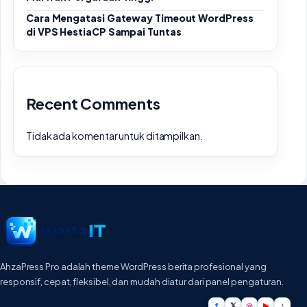
Cara Mengatasi Gateway Timeout WordPress
di VPS HestiaCP Sampai Tuntas
Recent Comments
Tidak ada komentar untuk ditampilkan.
AhzaPress Pro adalah theme WordPress berita profesional yang
responsif, cepat, fleksibel, dan mudah diatur dari panel pengaturan.
f
𝕏
◎
▶
♪