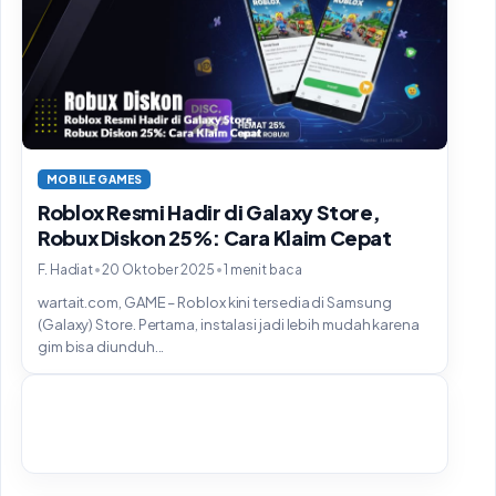
MOBILE GAMES
Roblox Resmi Hadir di Galaxy Store,
Robux Diskon 25%: Cara Klaim Cepat
•
•
F. Hadiat
20 Oktober 2025
1 menit baca
wartait.com, GAME – Roblox kini tersedia di Samsung
(Galaxy) Store. Pertama, instalasi jadi lebih mudah karena
gim bisa diunduh...