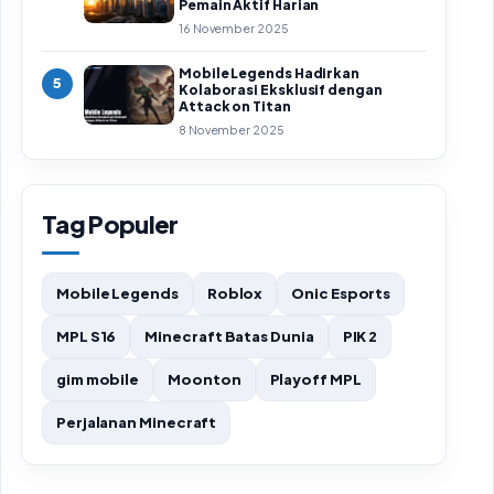
Pemain Aktif Harian
16 November 2025
Mobile Legends Hadirkan
5
Kolaborasi Eksklusif dengan
Attack on Titan
8 November 2025
Tag Populer
Mobile Legends
Roblox
Onic Esports
MPL S16
Minecraft Batas Dunia
PIK 2
gim mobile
Moonton
Playoff MPL
Perjalanan Minecraft