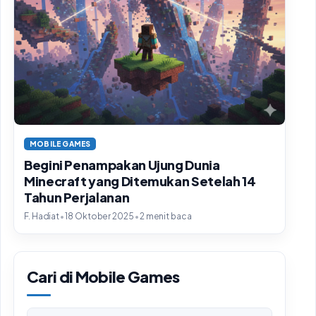
MOBILE GAMES
Begini Penampakan Ujung Dunia
Minecraft yang Ditemukan Setelah 14
Tahun Perjalanan
F. Hadiat
•
18 Oktober 2025
•
2 menit baca
Cari di Mobile Games