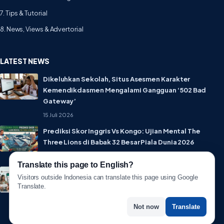
7. Tips & Tutorial
8. News, Views & Advertorial
LATEST NEWS
Dikeluhkan Sekolah, Situs Asesmen Karakter
Kemendikdasmen Mengalami Gangguan ‘502 Bad
Gateway’
15 Juli 2026
Prediksi Skor Inggris Vs Kongo: Ujian Mental The
Three Lions di Babak 32 Besar Piala Dunia 2026
1 Juli 2026
Translate this page to English?
Lebih Privat! WhatsApp Resmi Rilis Fitur Username,
Visitors outside Indonesia can translate this page using Google
Tak Perlu Lagi Sebar Nomor HP
Translate.
1 Juli 2026
Not now
Translate