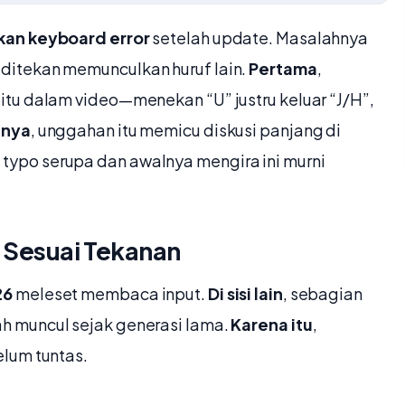
kan keyboard error
setelah update. Masalahnya
ditekan memunculkan huruf lain.
Pertama
,
itu dalam video—menekan “U” justru keluar “J/H”,
tnya
, unggahan itu memicu diskusi panjang di
ypo serupa dan awalnya mengira ini murni
 Sesuai Tekanan
26
meleset membaca input.
Di sisi lain
, sebagian
h muncul sejak generasi lama.
Karena itu
,
lum tuntas.