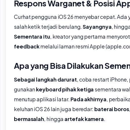
Respons Warganet & Posisi Ap
Curhat pengguna iOS 26 menyebar cepat. Ada y
salah ketik terjadi berulang.
Sayangnya
, hingga
Sementara itu
, kreator yang pertama menyoro
feedback
melalui laman resmi Apple (apple.c
Apa yang Bisa Dilakukan Seme
Sebagai langkah darurat
, coba restart iPhone,
gunakan
keyboard pihak ketiga
sementara wa
menutup aplikasi latar.
Pada akhirnya
, perbaik
keluhan iOS 26 lain juga beredar:
baterai boros
bermasalah
, hingga
artefak kamera
.