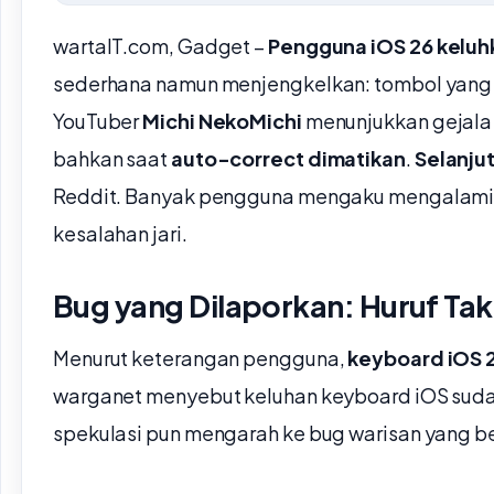
wartaIT.com, Gadget –
Pengguna iOS 26 keluh
sederhana namun menjengkelkan: tombol yang 
YouTuber
Michi NekoMichi
menunjukkan gejala 
bahkan saat
auto-correct dimatikan
.
Selanju
Reddit. Banyak pengguna mengaku mengalami t
kesalahan jari.
Bug yang Dilaporkan: Huruf Tak
Menurut keterangan pengguna,
keyboard iOS 
warganet menyebut keluhan keyboard iOS suda
spekulasi pun mengarah ke bug warisan yang be