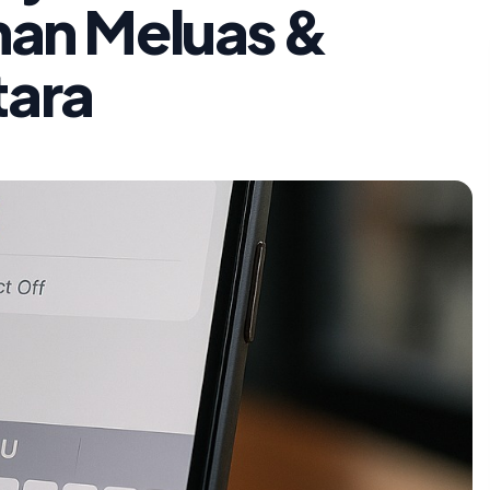
han Meluas &
ara