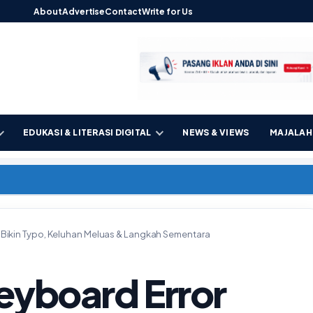
About
Advertise
Contact
Write for Us
EDUKASI & LITERASI DIGITAL
NEWS & VIEWS
MAJALAH 
 Bikin Typo, Keluhan Meluas & Langkah Sementara
eyboard Error