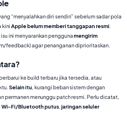
ple
ang “menyalahkan diri sendiri” sebelum sadar pola
 kini
Apple belum memberi tanggapan resmi
.
t isu ini menyarankan pengguna
mengirim
om/feedback) agar penanganan diprioritaskan.
ntara?
 perbarui ke build terbaru jika tersedia, atau
ktu.
Selain itu
, kurangi beban sistem dengan
an permanen menunggu patch resmi. Perlu dicatat,
,
Wi-Fi/Bluetooth putus
,
jaringan seluler