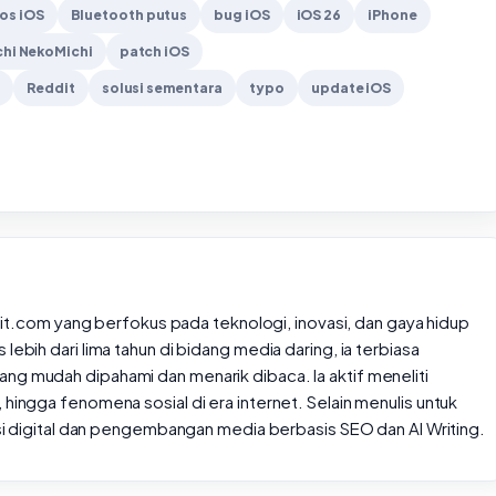
os iOS
Bluetooth putus
bug iOS
iOS 26
iPhone
chi NekoMichi
patch iOS
g
Reddit
solusi sementara
typo
update iOS
rtait.com yang berfokus pada teknologi, inovasi, dan gaya hidup
lebih dari lima tahun di bidang media daring, ia terbiasa
ng mudah dipahami dan menarik dibaca. Ia aktif meneliti
 hingga fenomena sosial di era internet. Selain menulis untuk
rasi digital dan pengembangan media berbasis SEO dan AI Writing.