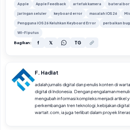
Apple
Apple Feedback
artefak kamera
baterai bor
jaringan seluler
keyboard error
masalah iOS 26
Mi
Pengguna iOS 26 Keluhkan Keyboard Error
perbaikan bu
Wi-Fi putus
f
𝕏
TG
Bagikan:
F. Hadiat
adalah jurnalis digital dan penulis konten di wa
digital di Indonesia. Dengan pengalaman menulis 
mengubah informasi kompleks menjadi artikel ya
perkembangan tren teknologi, kebijakan digital,
wartait.com, ia juga terlibat dalam proyek lite