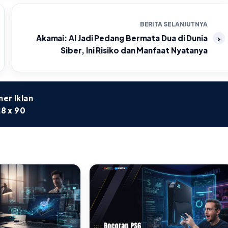
BERITA SELANJUTNYA
Akamai: AI Jadi Pedang Bermata Dua di Dunia
Siber, Ini Risiko dan Manfaat Nyatanya
er Iklan
8 x 90