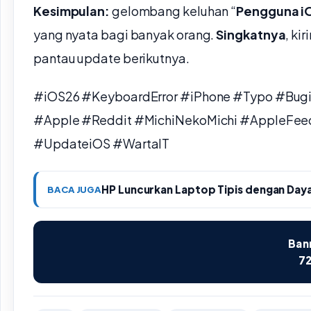
Kesimpulan:
gelombang keluhan “
Pengguna iO
yang nyata bagi banyak orang.
Singkatnya
, ki
pantau update berikutnya.
#iOS26 #KeyboardError #iPhone #Typo #Bug
#Apple #Reddit #MichiNekoMichi #AppleFe
#UpdateiOS #WartaIT
HP Luncurkan Laptop Tipis dengan Daya
BACA JUGA
Bann
72