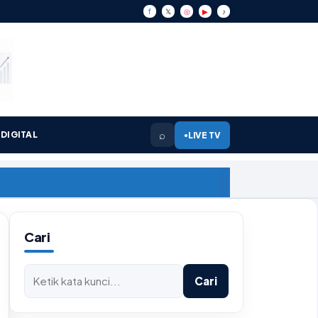
f
𝕏
◎
▶
♪
⌕
DIGITAL
LIVE TV
●
Cari
Cari