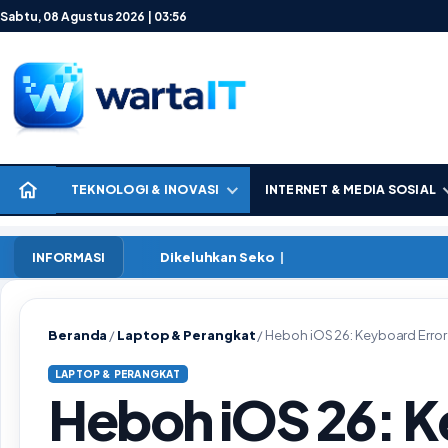
Lewati ke konten
Sabtu, 08 Agustus 2026 | 03:56
TEKNOLOGI & INOVASI
INTERNET & MEDIA SOSIAL
Prediksi
INFORMASI
Beranda
/
Laptop & Perangkat
/
Heboh iOS 26: Keyboard Error
LAPTOP & PERANGKAT
Heboh iOS 26: K