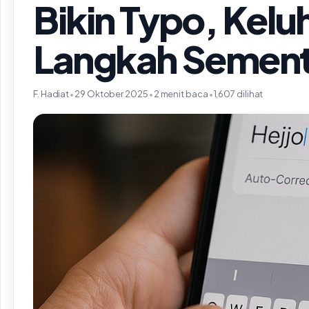
Bikin Typo, Kelu
Langkah Sement
F. Hadiat
•
29 Oktober 2025
•
2 menit baca
•
1,607 dilihat