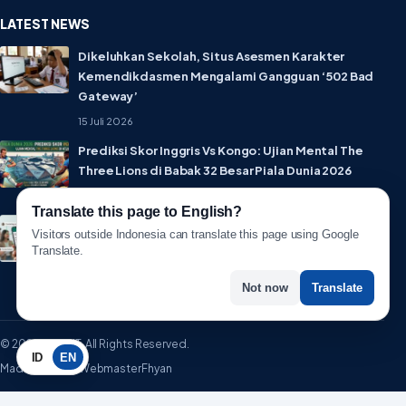
LATEST NEWS
Dikeluhkan Sekolah, Situs Asesmen Karakter
Kemendikdasmen Mengalami Gangguan ‘502 Bad
Gateway’
15 Juli 2026
Prediksi Skor Inggris Vs Kongo: Ujian Mental The
Three Lions di Babak 32 Besar Piala Dunia 2026
1 Juli 2026
Translate this page to English?
Lebih Privat! WhatsApp Resmi Rilis Fitur Username,
Visitors outside Indonesia can translate this page using Google
Tak Perlu Lagi Sebar Nomor HP
Translate.
1 Juli 2026
Not now
Translate
© 2026 WartaIT. All Rights Reserved.
ID
EN
Made with ♥ by WebmasterFhyan