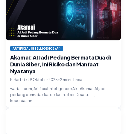
ARTIFICIAL INTELLIGENCE (AI)
Akamai: AI Jadi Pedang Bermata Dua di
Dunia Siber, Ini Risiko dan Manfaat
Nyatanya
•
•
F. Hadiat
29 Oktober 2025
2 menit baca
wartait.com, Artificial Intelligence (AI) – Akamai: AI jadi
pedang bermata dua di dunia siber. Di satu sisi,
kecerdasan...