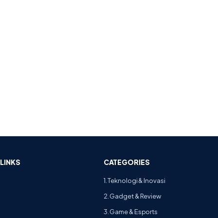
LINKS
CATEGORIES
1. Teknologi & Inovasi
2. Gadget & Review
3. Game & Esports