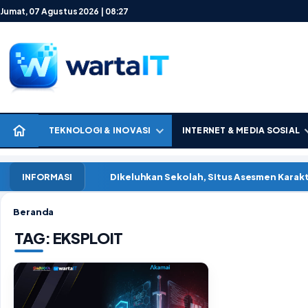
Lewati ke konten
Jumat, 07 Agustus 2026 | 08:27
TEKNOLOGI & INOVASI
INTERNET & MEDIA SOSIAL
Dikeluhkan Sekolah, Situs Asesmen Kara
INFORMASI
Beranda
TAG:
EKSPLOIT