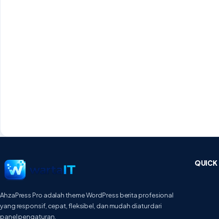
QUICK 
AhzaPress Pro adalah theme WordPress berita profesional
yang responsif, cepat, fleksibel, dan mudah diatur dari
panel pengaturan.