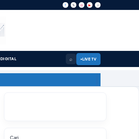
f
𝕏
◎
▶
♪
⌕
DIGITAL
LIVE TV
●
Cari