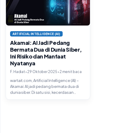
ARTIFICIAL INTELLIGENCE (AI)
Akamai: AI Jadi Pedang
Bermata Dua di Dunia Siber,
Ini Risiko dan Manfaat
Nyatanya
•
•
F. Hadiat
29 Oktober 2025
2 menit baca
wartait.com, Artificial Intelligence (AI) –
Akamai: AI jadi pedang bermata dua di
dunia siber. Di satu sisi, kecerdasan...