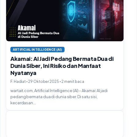
ARTIFICIAL INTELLIGENCE (AI)
Akamai: AI Jadi Pedang Bermata Dua di
Dunia Siber, Ini Risiko dan Manfaat
Nyatanya
•
•
F. Hadiat
29 Oktober 2025
2 menit baca
wartait.com, Artificial Intelligence (AI) – Akamai: AI jadi
pedang bermata dua di dunia siber. Di satu sisi,
kecerdasan...