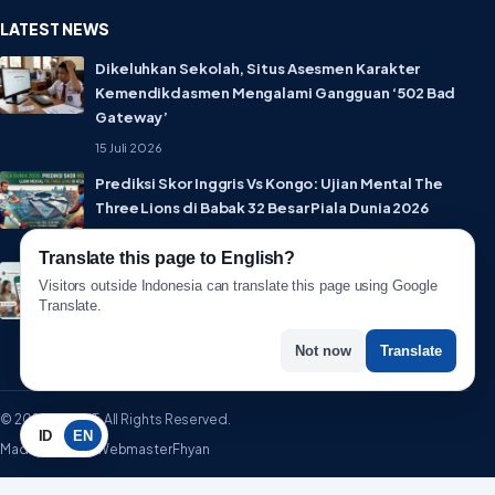
LATEST NEWS
Dikeluhkan Sekolah, Situs Asesmen Karakter
Kemendikdasmen Mengalami Gangguan ‘502 Bad
Gateway’
15 Juli 2026
Prediksi Skor Inggris Vs Kongo: Ujian Mental The
Three Lions di Babak 32 Besar Piala Dunia 2026
1 Juli 2026
Translate this page to English?
Lebih Privat! WhatsApp Resmi Rilis Fitur Username,
Visitors outside Indonesia can translate this page using Google
Tak Perlu Lagi Sebar Nomor HP
Translate.
1 Juli 2026
Not now
Translate
© 2026 WartaIT. All Rights Reserved.
ID
EN
Made with ♥ by WebmasterFhyan