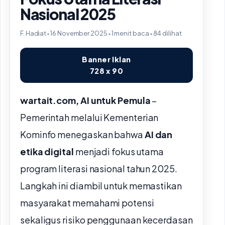
Nasional 2025
F. Hadiat
•
16 November 2025
•
1 menit baca
•
84 dilihat
Banner Iklan
728 x 90
wartait.com, AI untuk Pemula
–
Pemerintah melalui Kementerian
Kominfo menegaskan bahwa
AI dan
etika digital
menjadi fokus utama
program literasi nasional tahun 2025.
Langkah ini diambil untuk memastikan
masyarakat memahami potensi
sekaligus risiko penggunaan kecerdasan