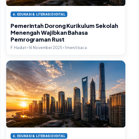
6. EDUKASI & LITERASI DIGITAL
Pemerintah Dorong Kurikulum Sekolah
Menengah Wajibkan Bahasa
Pemrograman Rust
•
•
F. Hadiat
16 November 2025
1 menit baca
6. EDUKASI & LITERASI DIGITAL