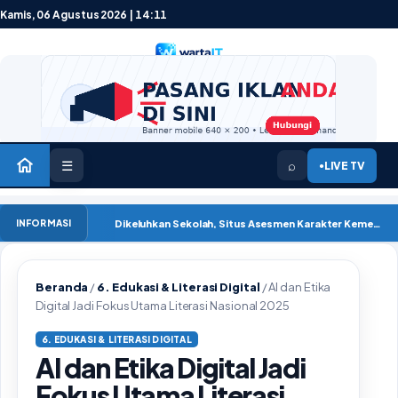
Lewati ke konten
Kamis, 06 Agustus 2026 | 14:11
☰
⌕
LIVE TV
●
Dikeluhkan Sekolah, Situs Asesmen Karakter Kemendikdasmen Mengalami Gangguan ‘502 Bad
INFORMASI
Beranda
/
6. Edukasi & Literasi Digital
/
AI dan Etika
Digital Jadi Fokus Utama Literasi Nasional 2025
Tips & Tutorial
6. EDUKASI & LITERASI DIGITAL
AI dan Etika Digital Jadi
Fokus Utama Literasi