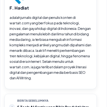
F. Hadiat
adalah jurnalis digital dan penulis konten di
wartait.com yang berfokus pada teknologi,
inovasi, dan gaya hidup digital di Indonesia. Dengan
pengalaman menulis lebih dari lima tahun di bidang
media daring, ia terbiasa mengubah informasi
kompleks menjadi artikel yang mudah dipahami dan
menarik dibaca. Ia aktif meneliti perkembangan
tren teknologi, kebijakan digital, hingga fenomena
sosial di era internet. Selain menulis untuk
wartait.com, ia juga terlibat dalam proyek literasi
digital dan pengembangan media berbasis SEO
dan AI Writing.
BERITA SEBELUMNYA