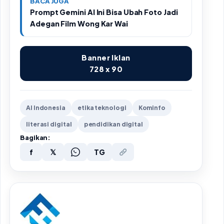
BACA JUGA
Prompt Gemini AI Ini Bisa Ubah Foto Jadi
Adegan Film Wong Kar Wai
Banner Iklan
728 x 90
AI Indonesia
etika teknologi
Kominfo
literasi digital
pendidikan digital
Bagikan:
f
𝕏
TG