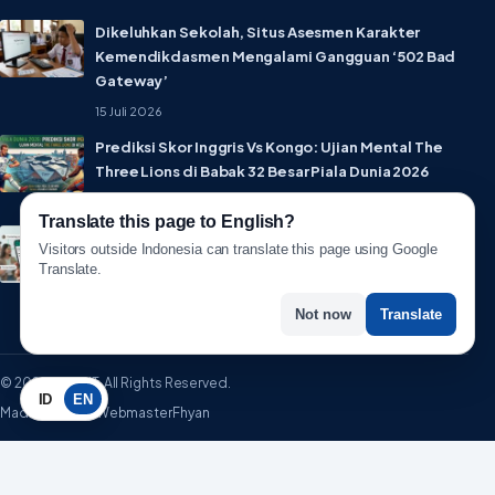
Dikeluhkan Sekolah, Situs Asesmen Karakter
Kemendikdasmen Mengalami Gangguan ‘502 Bad
Gateway’
15 Juli 2026
Prediksi Skor Inggris Vs Kongo: Ujian Mental The
Three Lions di Babak 32 Besar Piala Dunia 2026
1 Juli 2026
Translate this page to English?
Lebih Privat! WhatsApp Resmi Rilis Fitur Username,
Visitors outside Indonesia can translate this page using Google
Tak Perlu Lagi Sebar Nomor HP
Translate.
1 Juli 2026
Not now
Translate
© 2026 WartaIT. All Rights Reserved.
ID
EN
Made with ♥ by WebmasterFhyan