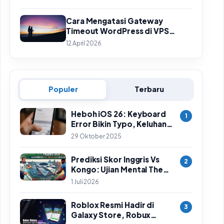
Cara Mengatasi Gateway
Timeout WordPress di VPS
HestiaCP Sampai Tuntas
12 April 2026
Populer
Terbaru
Heboh iOS 26: Keyboard
1
Error Bikin Typo, Keluhan
Meluas & Langkah
29 Oktober 2025
Sementara
Prediksi Skor Inggris Vs
2
Kongo: Ujian Mental The
Three Lions di Babak 32
1 Juli 2026
Besar Piala Dunia 2026
Roblox Resmi Hadir di
3
Galaxy Store, Robux