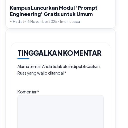
Kampus Luncurkan Modul ‘Prompt
Engineering’ Gratis untuk Umum
•
•
F. Hadiat
16 November 2025
1 menit baca
TINGGALKAN KOMENTAR
Alamat email Anda tidak akan dipublikasikan.
Ruas yang wajib ditandai
*
Komentar
*