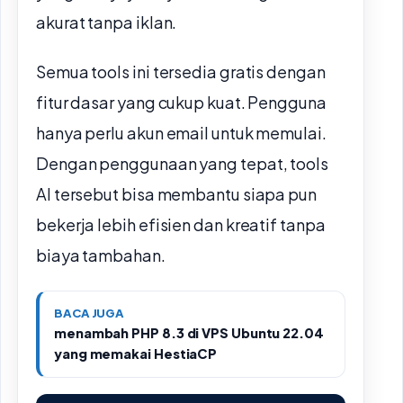
akurat tanpa iklan.
Semua tools ini tersedia gratis dengan
fitur dasar yang cukup kuat. Pengguna
hanya perlu akun email untuk memulai.
Dengan penggunaan yang tepat, tools
AI tersebut bisa membantu siapa pun
bekerja lebih efisien dan kreatif tanpa
biaya tambahan.
BACA JUGA
menambah PHP 8.3 di VPS Ubuntu 22.04
yang memakai HestiaCP