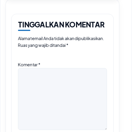
TINGGALKAN KOMENTAR
Alamat email Anda tidak akan dipublikasikan.
Ruas yang wajib ditandai
*
Komentar
*