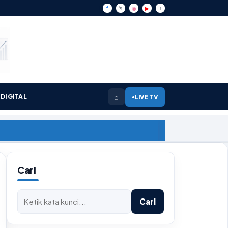
f
𝕏
◎
▶
♪
⌕
DIGITAL
LIVE TV
●
Cari
Cari