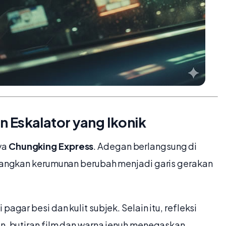
 Eskalator yang Ikonik
ya
Chungking Express
. Adegan berlangsung di
sedangkan kerumunan berubah menjadi garis gerakan
agar besi dan kulit subjek. Selain itu, refleksi
in, butiran film dan warna jenuh menegaskan