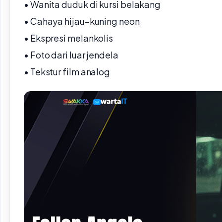
• Wanita duduk di kursi belakang
• Cahaya hijau–kuning neon
• Ekspresi melankolis
• Foto dari luar jendela
• Tekstur film analog