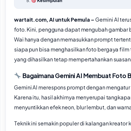
Kesimpulan
wartait.com, AI untuk Pemula –
Gemini AI te
foto. Kini, pengguna dapat mengubah gambar bi
Wai hanya dengan memasukkan prompt tertentu. 
siapa pun bisa menghasilkan foto bergaya film 
yang dihasilkan tetap mempertahankan suasana 
Bagaimana Gemini AI Membuat Foto B
Gemini AI merespons prompt dengan mengatur w
Karena itu, hasil akhirnya menyerupai tangkapan 
menyuntikkan efek neon, blur lembut, dan warn
Teknik ini semakin populer di kalangan kreator 