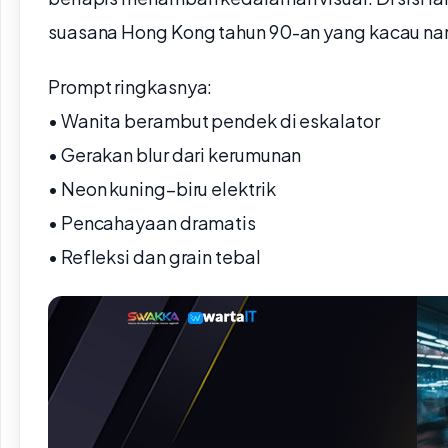
suasana Hong Kong tahun 90-an yang kacau nam
Prompt ringkasnya:
• Wanita berambut pendek di eskalator
• Gerakan blur dari kerumunan
• Neon kuning–biru elektrik
• Pencahayaan dramatis
• Refleksi dan grain tebal