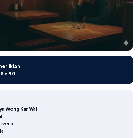
er Iklan
8 x 90
ya Wong Kar Wai
l
Ikonik
is