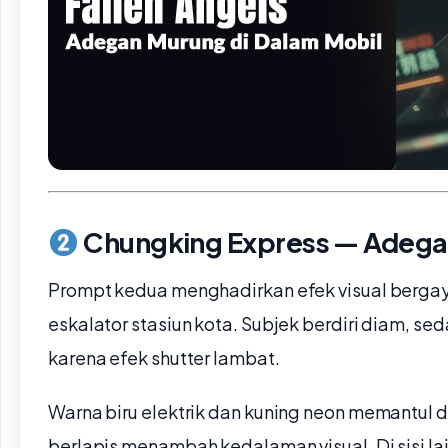
Chungking Express — Adegan
Prompt kedua menghadirkan efek visual berga
eskalator stasiun kota. Subjek berdiri diam, 
karena efek shutter lambat.
Warna biru elektrik dan kuning neon memantul di p
berlapis menambah kedalaman visual. Di sisi la