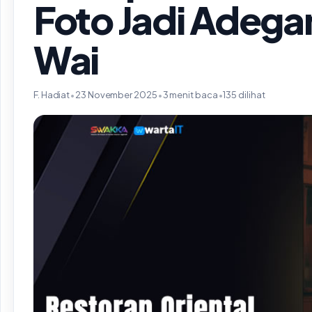
Foto Jadi Adega
Wai
F. Hadiat
•
23 November 2025
•
3 menit baca
•
135 dilihat