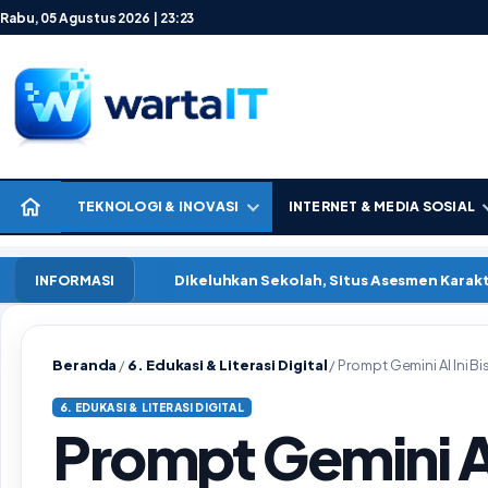
Lewati ke konten
Rabu, 05 Agustus 2026 | 23:23
TEKNOLOGI & INOVASI
INTERNET & MEDIA SOSIAL
Dikeluhkan Sekolah, Situs Asesmen Kara
INFORMASI
Beranda
/
6. Edukasi & Literasi Digital
/
Prompt Gemini AI Ini B
6. EDUKASI & LITERASI DIGITAL
Prompt Gemini AI