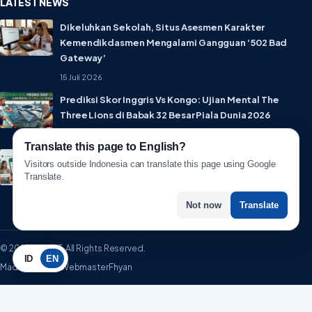
LATEST NEWS
Dikeluhkan Sekolah, Situs Asesmen Karakter
Kemendikdasmen Mengalami Gangguan ‘502 Bad
Gateway’
15 Juli 2026
Prediksi Skor Inggris Vs Kongo: Ujian Mental The
Three Lions di Babak 32 Besar Piala Dunia 2026
1 Juli 2026
Translate this page to English?
Lebih Privat! WhatsApp Resmi Rilis Fitur Username,
Visitors outside Indonesia can translate this page using Google
Tak Perlu Lagi Sebar Nomor HP
Translate.
1 Juli 2026
Not now
Translate
© 2026 WartaIT. All Rights Reserved.
ID
EN
Made with ♥ by WebmasterFhyan