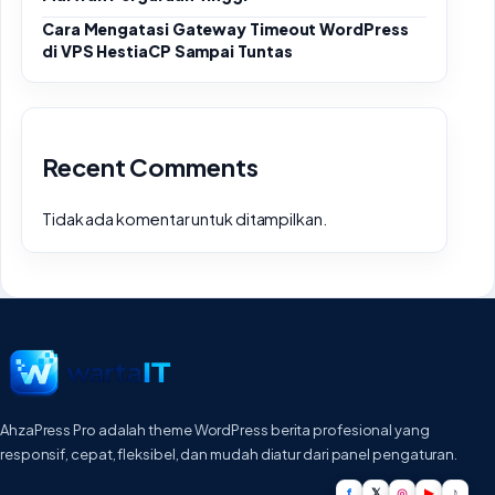
Cara Mengatasi Gateway Timeout WordPress
di VPS HestiaCP Sampai Tuntas
Recent Comments
Tidak ada komentar untuk ditampilkan.
AhzaPress Pro adalah theme WordPress berita profesional yang
responsif, cepat, fleksibel, dan mudah diatur dari panel pengaturan.
f
𝕏
◎
▶
♪