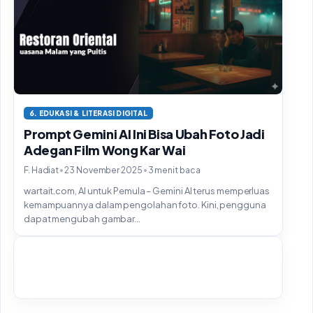
6. EDUKASI & LITERASI DIGITAL
Prompt Gemini AI Ini Bisa Ubah Foto Jadi
Adegan Film Wong Kar Wai
•
•
F. Hadiat
23 November 2025
3 menit baca
wartait.com, AI untuk Pemula – Gemini AI terus memperluas
kemampuannya dalam pengolahan foto. Kini, pengguna
dapat mengubah gambar...