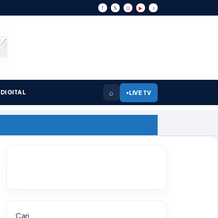
f
𝕏
◎
▶
♪
⌕
DIGITAL
LIVE TV
●
Cari