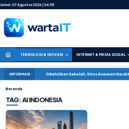
Lewati ke konten
Jumat, 07 Agustus 2026 | 04:05
TEKNOLOGI & INOVASI
INTERNET & MEDIA SOSIAL
Dikeluhkan Sekolah, Situs Asesmen Kara
INFORMASI
Beranda
TAG:
AI INDONESIA