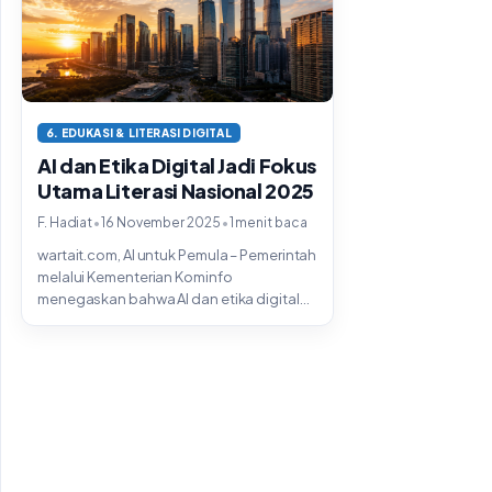
6. EDUKASI & LITERASI DIGITAL
AI dan Etika Digital Jadi Fokus
Utama Literasi Nasional 2025
•
•
F. Hadiat
16 November 2025
1 menit baca
wartait.com, AI untuk Pemula – Pemerintah
melalui Kementerian Kominfo
menegaskan bahwa AI dan etika digital
menjadi fokus utama...