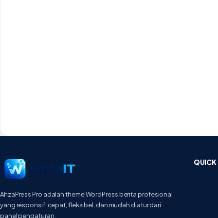
QUICK 
AhzaPress Pro adalah theme WordPress berita profesional
yang responsif, cepat, fleksibel, dan mudah diatur dari
panel pengaturan.