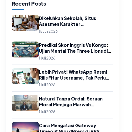
Recent Posts
Dikeluhkan Sekolah, Situs
Asesmen Karakter
Kemendikdasmen Mengalami
15 Juli 2026
Gangguan ‘502 Bad Gateway’
Prediksi Skor Inggris Vs Kongo:
Ujian Mental The Three Lions di
Babak 32 Besar Piala Dunia 2026
1 Juli 2026
Lebih Privat! WhatsApp Resmi
Rilis Fitur Username, Tak Perlu
Lagi Sebar Nomor HP
1 Juli 2026
Natural Tanpa Ordal: Seruan
Moral Menjaga Marwah
Perguruan Tinggi
1 Juli 2026
Cara Mengatasi Gateway
Timeout WordPress di VPS