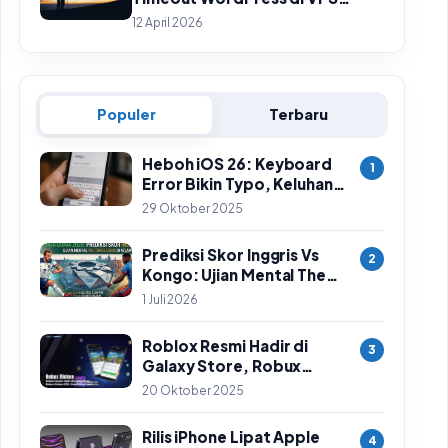
HestiaCP Sampai Tuntas
12 April 2026
Populer
Terbaru
Heboh iOS 26: Keyboard
1
Error Bikin Typo, Keluhan
Meluas & Langkah
29 Oktober 2025
Sementara
Prediksi Skor Inggris Vs
2
Kongo: Ujian Mental The
Three Lions di Babak 32
1 Juli 2026
Besar Piala Dunia 2026
Roblox Resmi Hadir di
3
Galaxy Store, Robux
Diskon 25%: Cara Klaim
20 Oktober 2025
Cepat
Rilis iPhone Lipat Apple
4