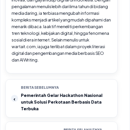
pengalaman menulis lebih dari lima tahun di bidang
media daring, ia terbiasa mengubah informasi
kompleks menjadi artikel yang mudah dipahami dan
menarik dibaca. Ia aktif meneliti perkembangan
tren teknologi, kebijakan digital, hingga fenomena
sosial di era internet. Selain menulis untuk
wartait.com, ia juga terlibat dalam proyek literasi
digital dan pengembangan media berbasis SEO
dan AI Writing.
BERITA SEBELUMNYA
Pemerintah Gelar Hackathon Nasional
untuk Solusi Perkotaan Berbasis Data
Terbuka
BERITA SELANJUTNYA