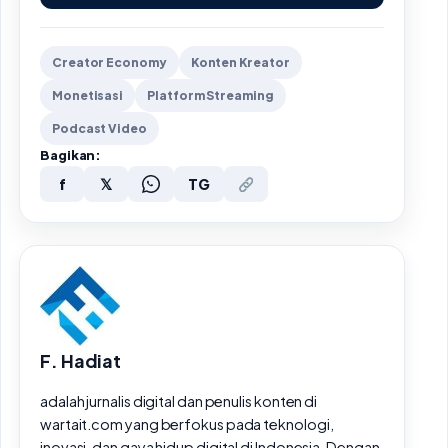
Creator Economy
Konten Kreator
Monetisasi
Platform Streaming
Podcast Video
Bagikan:
f
𝕏
TG
F. Hadiat
adalah jurnalis digital dan penulis konten di
wartait.com yang berfokus pada teknologi,
inovasi, dan gaya hidup digital di Indonesia. Dengan