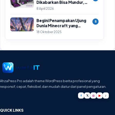
Dikabarkan Bisa Mundur,
Ini Penyebab Utamanya
8 April 2026
Begini Penampakan Ujung
5
Dunia Minecraft yang
Ditemukan Setelah 14
18 Oktober 2025
Tahun Perjalanan
AhzaPress Pro adalah theme WordPress berita profesional yang
responsif, cepat, fleksibel, dan mudah diatur dari panel pengaturan.
f
𝕏
◎
▶
♪
QUICK LINKS