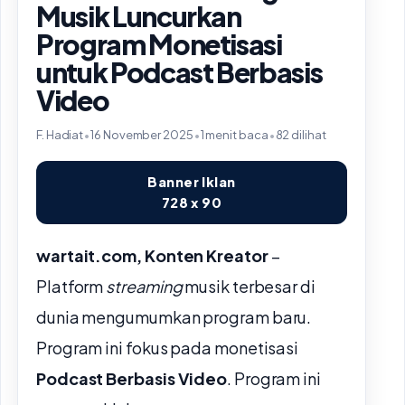
Musik Luncurkan
Program Monetisasi
untuk Podcast Berbasis
Video
F. Hadiat
•
16 November 2025
•
1 menit baca
•
82 dilihat
Banner Iklan
728 x 90
wartait.com, Konten Kreator
–
Platform
streaming
musik terbesar di
dunia mengumumkan program baru.
Program ini fokus pada monetisasi
Podcast Berbasis Video
. Program ini