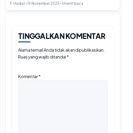
•
•
F. Hadiat
16 November 2025
1 menit baca
TINGGALKAN KOMENTAR
Alamat email Anda tidak akan dipublikasikan.
Ruas yang wajib ditandai
*
Komentar
*