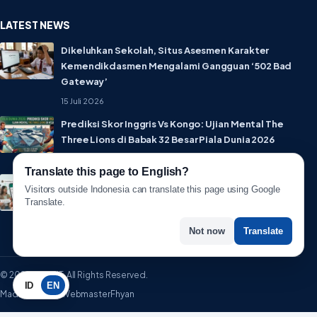
LATEST NEWS
Dikeluhkan Sekolah, Situs Asesmen Karakter
Kemendikdasmen Mengalami Gangguan ‘502 Bad
Gateway’
15 Juli 2026
Prediksi Skor Inggris Vs Kongo: Ujian Mental The
Three Lions di Babak 32 Besar Piala Dunia 2026
1 Juli 2026
Translate this page to English?
Lebih Privat! WhatsApp Resmi Rilis Fitur Username,
Visitors outside Indonesia can translate this page using Google
Tak Perlu Lagi Sebar Nomor HP
Translate.
1 Juli 2026
Not now
Translate
© 2026 WartaIT. All Rights Reserved.
ID
EN
Made with ♥ by WebmasterFhyan