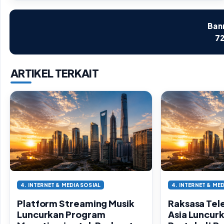
Bann
72
ARTIKEL TERKAIT
4. INTERNET & MEDIA SOSIAL
4. INTERNET & MED
Platform Streaming Musik
Raksasa Tel
Luncurkan Program
Asia Luncurk