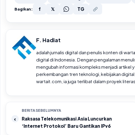
f
𝕏
TG
Bagikan:
F. Hadiat
adalah jurnalis digital dan penulis konten di wa
digital di Indonesia. Dengan pengalaman menulis 
mengubah informasi kompleks menjadi artikel ya
perkembangan tren teknologi, kebijakan digital,
wartait.com, ia juga terlibat dalam proyek lite
BERITA SEBELUMNYA
Raksasa Telekomunikasi Asia Luncurkan
‘Internet Protokol’ Baru Gantikan IPv6