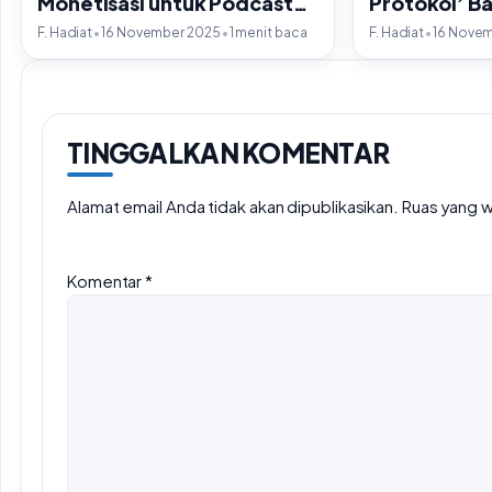
Monetisasi untuk Podcast
Protokol’ B
Berbasis Video
IPv6
•
•
•
F. Hadiat
16 November 2025
1 menit baca
F. Hadiat
16 Nove
TINGGALKAN KOMENTAR
Alamat email Anda tidak akan dipublikasikan.
Ruas yang w
Komentar
*