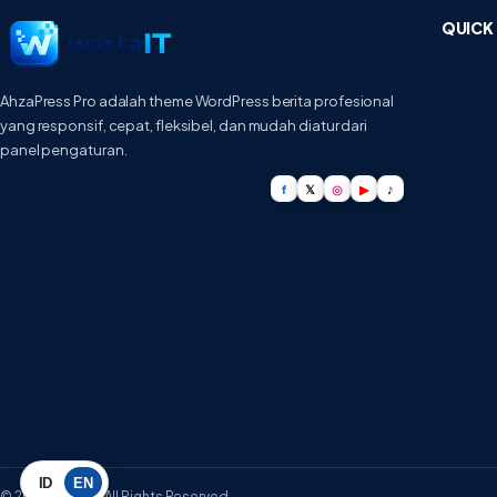
QUICK 
AhzaPress Pro adalah theme WordPress berita profesional
yang responsif, cepat, fleksibel, dan mudah diatur dari
panel pengaturan.
f
𝕏
◎
▶
♪
ID
EN
© 2026 WartaIT. All Rights Reserved.