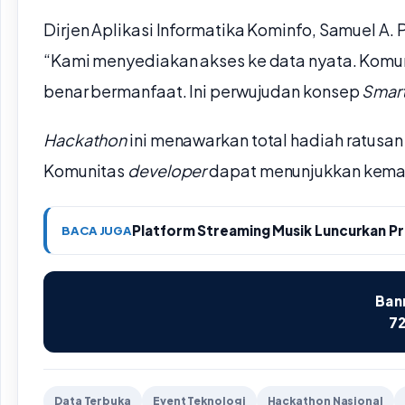
Dirjen Aplikasi Informatika Kominfo, Samuel 
“Kami menyediakan akses ke data nyata. Komun
benar bermanfaat. Ini perwujudan konsep
Smart
Hackathon
ini menawarkan total hadiah ratusan
Komunitas
developer
dapat menunjukkan kemam
Platform Streaming Musik Luncurkan P
BACA JUGA
Bann
72
Data Terbuka
Event Teknologi
Hackathon Nasional