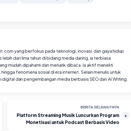
rtait.com yang berfokus pada teknologi, inovasi, dan gaya hidup
lebih dari lima tahun di bidang media daring, ia terbiasa
ng mudah dipahami dan menarik dibaca. Ia aktif meneliti
 hingga fenomena sosial di era internet. Selain menulis untuk
rasi digital dan pengembangan media berbasis SEO dan AI Writing.
BERITA SELANJUTNYA
Platform Streaming Musik Luncurkan Program
Monetisasi untuk Podcast Berbasis Video