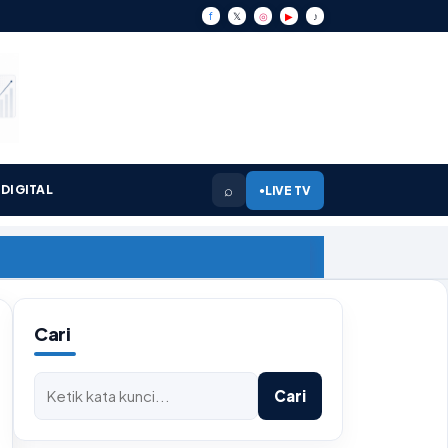
f
𝕏
◎
▶
♪
⌕
DIGITAL
LIVE TV
●
Cari
Cari