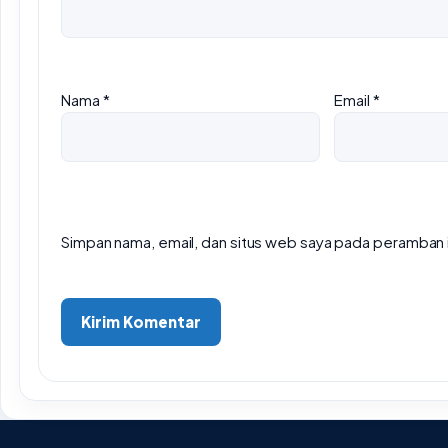
Nama
*
Email
*
Simpan nama, email, dan situs web saya pada peramban i