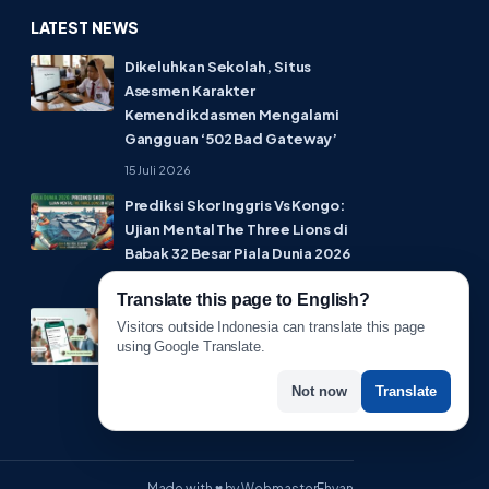
LATEST NEWS
Dikeluhkan Sekolah, Situs
Asesmen Karakter
Kemendikdasmen Mengalami
Gangguan ‘502 Bad Gateway’
15 Juli 2026
Prediksi Skor Inggris Vs Kongo:
Ujian Mental The Three Lions di
Babak 32 Besar Piala Dunia 2026
1 Juli 2026
Translate this page to English?
Lebih Privat! WhatsApp Resmi
Visitors outside Indonesia can translate this page
Rilis Fitur Username, Tak Perlu
using Google Translate.
Lagi Sebar Nomor HP
Not now
Translate
1 Juli 2026
Made with ♥ by WebmasterFhyan