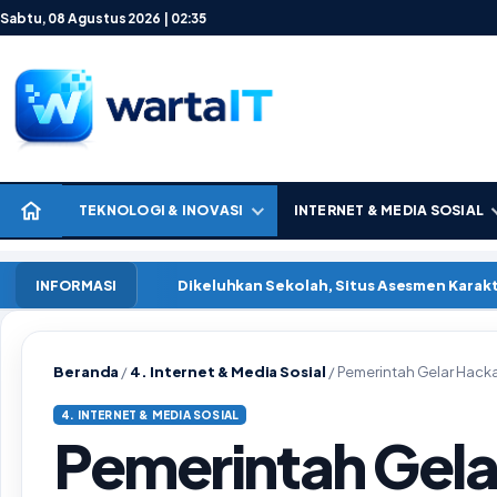
Lewati ke konten
Sabtu, 08 Agustus 2026 | 02:35
TEKNOLOGI & INOVASI
INTERNET & MEDIA SOSIAL
Dikeluhkan Sekolah, Situs Asesmen Kara
INFORMASI
Beranda
/
4. Internet & Media Sosial
/
Pemerintah Gelar Hacka
4. INTERNET & MEDIA SOSIAL
Pemerintah Gel