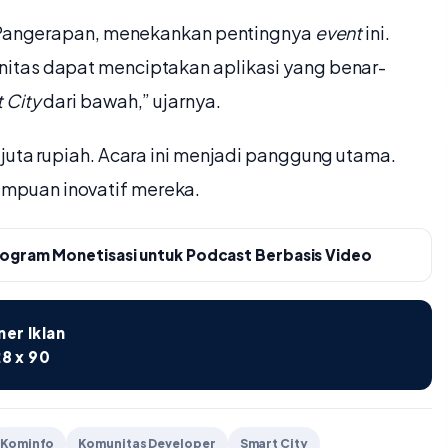
A. Pangerapan, menekankan pentingnya
event
ini.
itas dapat menciptakan aplikasi yang benar-
 City
dari bawah,” ujarnya.
 juta rupiah. Acara ini menjadi panggung utama.
puan inovatif mereka.
rogram Monetisasi untuk Podcast Berbasis Video
er Iklan
8 x 90
Kominfo
Komunitas Developer
Smart City