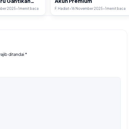
aru Gantikan
Akun Premium
•
•
•
mber 2025
1 menit baca
F. Hadiat
16 November 2025
1 menit baca
ajib ditandai
*