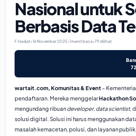
Nasional untuk S
Berbasis Data T
F. Hadiat
•
16 November 2025
•
1 menit baca
•
79 dilihat
Bann
72
wartait.com, Komunitas & Event
– Kementeria
pendaftaran. Mereka menggelar
Hackathon So
mengundang ribuan
developer
,
data scientist
, 
solusi digital. Solusi ini harus menggunakan 
masalah kemacetan, polusi, dan layanan publik