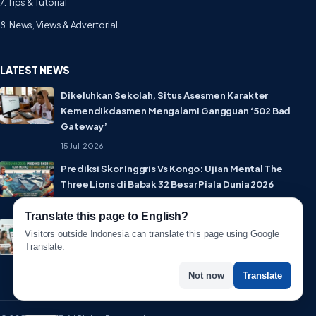
7. Tips & Tutorial
8. News, Views & Advertorial
LATEST NEWS
Dikeluhkan Sekolah, Situs Asesmen Karakter
Kemendikdasmen Mengalami Gangguan ‘502 Bad
Gateway’
15 Juli 2026
Prediksi Skor Inggris Vs Kongo: Ujian Mental The
Three Lions di Babak 32 Besar Piala Dunia 2026
1 Juli 2026
Translate this page to English?
Lebih Privat! WhatsApp Resmi Rilis Fitur Username,
Visitors outside Indonesia can translate this page using Google
Tak Perlu Lagi Sebar Nomor HP
Translate.
1 Juli 2026
Not now
Translate