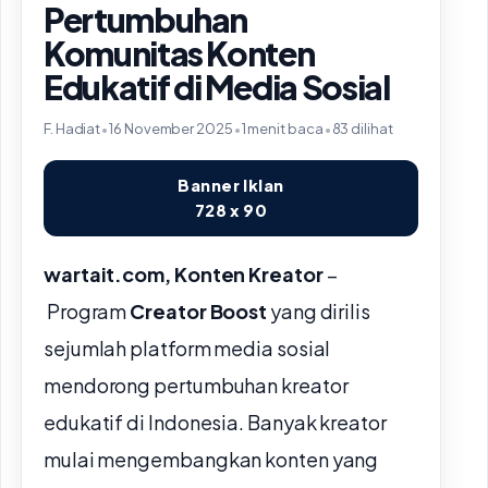
Pertumbuhan
Komunitas Konten
Edukatif di Media Sosial
F. Hadiat
•
16 November 2025
•
1 menit baca
•
83 dilihat
Banner Iklan
728 x 90
wartait.com, Konten Kreator
–
Program
Creator Boost
yang dirilis
sejumlah platform media sosial
mendorong pertumbuhan kreator
edukatif di Indonesia. Banyak kreator
mulai mengembangkan konten yang