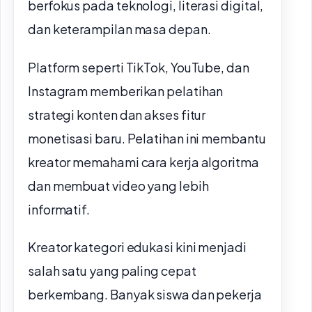
berfokus pada teknologi, literasi digital,
dan keterampilan masa depan.
Platform seperti TikTok, YouTube, dan
Instagram memberikan pelatihan
strategi konten dan akses fitur
monetisasi baru. Pelatihan ini membantu
kreator memahami cara kerja algoritma
dan membuat video yang lebih
informatif.
Kreator kategori edukasi kini menjadi
salah satu yang paling cepat
berkembang. Banyak siswa dan pekerja