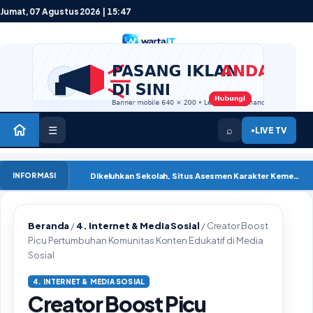
Lewati ke konten
Jumat, 07 Agustus 2026 | 15:47
☰
⌕
LIVE TV
●
Dikeluhkan Sekolah, Situs Asesmen Karakter Kemendikdasmen Mengalami Gangguan ‘502 Bad Gat
INFORMASI
Beranda
/
4. Internet & Media Sosial
/
Creator Boost
Startup & Bisnis Digital
Picu Pertumbuhan Komunitas Konten Edukatif di Media
Sosial
4. INTERNET & MEDIA SOSIAL
Creator Boost Picu