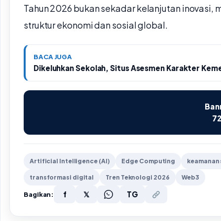
Tahun 2026 bukan sekadar kelanjutan inovasi, m
struktur ekonomi dan sosial global.
BACA JUGA
Dikeluhkan Sekolah, Situs Asesmen Karakter Ke
Bann
72
Artificial Intelligence (AI)
Edge Computing
keamanan 
transformasi digital
Tren Teknologi 2026
Web3
f
𝕏
TG
Bagikan: