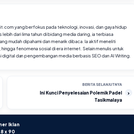
rtait.com yang berfokus pada teknologi, inovasi, dan gaya hidup
lebih dari lima tahun di bidang media daring, ia terbiasa
ng mudah dipahami dan menarik dibaca. Ia aktif meneliti
 hingga fenomena sosial di era internet. Selain menulis untuk
rasi digital dan pengembangan media berbasis SEO dan AI Writing.
BERITA SELANJUTNYA
Ini Kunci Penyelesaian Polemik Padel
Tasikmalaya
er Iklan
8 x 90