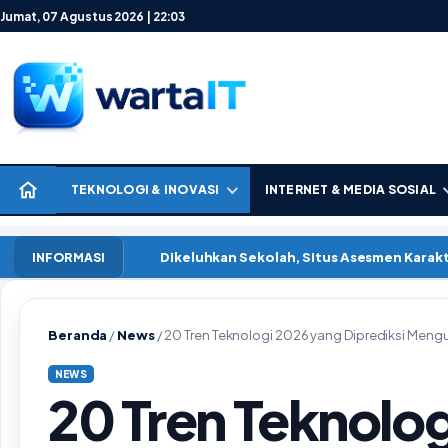
Lewati ke konten
Jumat, 07 Agustus 2026 | 22:03
TEKNOLOGI & INOVASI
INTERNET & MEDIA SOSIAL
Dikeluhkan Sekolah, Situs Asesmen Kara
INFORMASI
Beranda
/
News
/
20 Tren Teknologi 2026 yang Diprediksi Meng
NEWS
20 Tren Teknolo