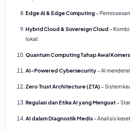
Edge AI & Edge Computing
– Pemrosesan 
Hybrid Cloud & Sovereign Cloud
– Kombin
lokal.
Quantum Computing Tahap Awal Komers
AI-Powered Cybersecurity
– AI mendetek
Zero Trust Architecture (ZTA)
– Sistem ke
Regulasi dan Etika AI yang Menguat
– Sta
AI dalam Diagnostik Medis
– Analisis kese