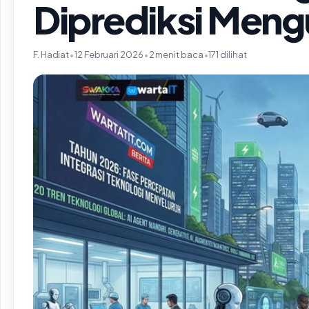
Diprediksi Meng
F. Hadiat
•
12 Februari 2026
•
2 menit baca
•
171 dilihat