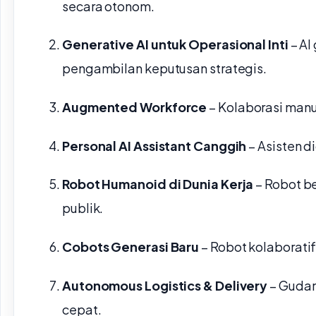
secara otonom.
Generative AI untuk Operasional Inti
– AI
pengambilan keputusan strategis.
Augmented Workforce
– Kolaborasi manu
Personal AI Assistant Canggih
– Asisten d
Robot Humanoid di Dunia Kerja
– Robot b
publik.
Cobots Generasi Baru
– Robot kolaboratif
Autonomous Logistics & Delivery
– Gudan
cepat.