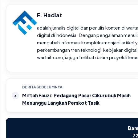
F. Hadiat
adalah jurnalis digital dan penulis konten di wa
digital di Indonesia. Dengan pengalaman menulis 
mengubah informasi kompleks menjadi artikel ya
perkembangan tren teknologi, kebijakan digital,
wartait.com, ia juga terlibat dalam proyek lite
BERITA SEBELUMNYA
Miftah Fauzi: Pedagang Pasar Cikurubuk Masih
Menunggu Langkah Pemkot Tasik
Bann
72