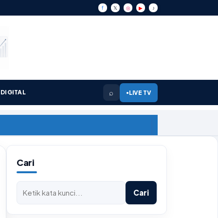
f
𝕏
◎
▶
♪
⌕
DIGITAL
LIVE TV
●
Cari
Cari