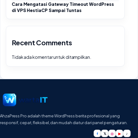
Cara Mengatasi Gateway Timeout WordPress
di VPS HestiaCP Sampai Tuntas
Recent Comments
Tidak ada komentar untuk ditampilkan.
AhzaPress Pro adalah theme WordPress berita profesional yang
responsif, cepat, fleksibel, dan mudah diatur dari panel pengaturan.
f
𝕏
◎
▶
♪