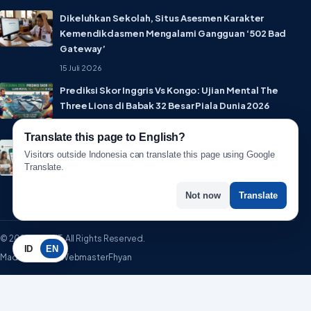
Dikeluhkan Sekolah, Situs Asesmen Karakter
Kemendikdasmen Mengalami Gangguan ‘502 Bad
Gateway’
15 Juli 2026
Prediksi Skor Inggris Vs Kongo: Ujian Mental The
Three Lions di Babak 32 Besar Piala Dunia 2026
1 Juli 2026
Translate this page to English?
Lebih Privat! WhatsApp Resmi Rilis Fitur Username,
Visitors outside Indonesia can translate this page using Google
Tak Perlu Lagi Sebar Nomor HP
Translate.
1 Juli 2026
Not now
Translate
© 2026 WartaIT. All Rights Reserved.
ID
EN
Made with ♥ by WebmasterFhyan