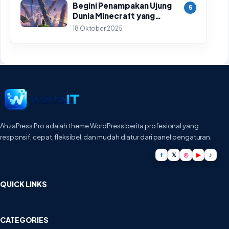
Begini Penampakan Ujung
5
Dunia Minecraft yang
Ditemukan Setelah 14
18 Oktober 2025
Tahun Perjalanan
AhzaPress Pro adalah theme WordPress berita profesional yang
responsif, cepat, fleksibel, dan mudah diatur dari panel pengaturan.
f
𝕏
◎
▶
♪
QUICK LINKS
CATEGORIES