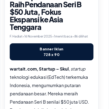
Raih Pendanaan Seri B
$50 Juta, Fokus
Ekspansi ke Asia
Tenggara
F. Hadiat
•
16 November 2025
•
1 menit baca
•
86 dilihat
Banner Iklan
728 x 90
wartait.com, Startup – Skul
,
startup
teknologi edukasi (EdTech) terkemuka
Indonesia, mengumumkan putaran
pendanaan besar. Mereka meraih
Pendanaan Seri B senilai $50 juta USD.