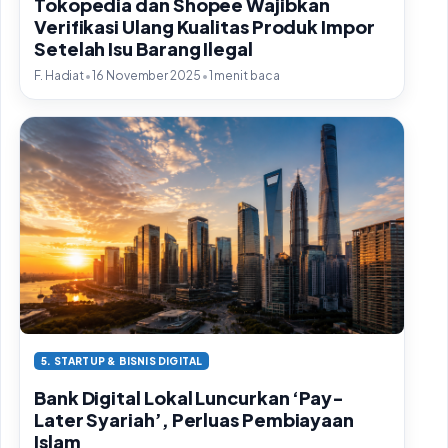
Tokopedia dan Shopee Wajibkan
Verifikasi Ulang Kualitas Produk Impor
Setelah Isu Barang Ilegal
•
•
F. Hadiat
16 November 2025
1 menit baca
5. STARTUP & BISNIS DIGITAL
Bank Digital Lokal Luncurkan ‘Pay-
Later Syariah’, Perluas Pembiayaan
Islam