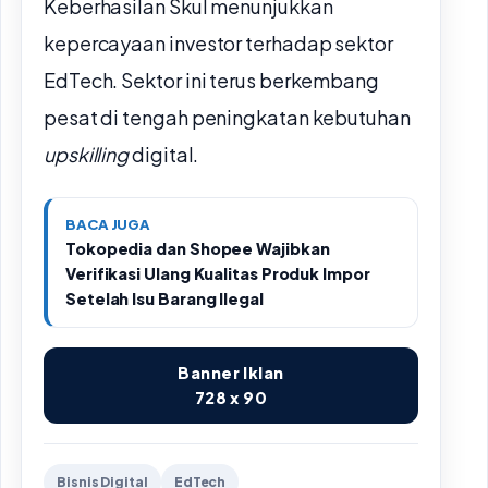
Keberhasilan Skul menunjukkan
kepercayaan investor terhadap sektor
EdTech. Sektor ini terus berkembang
pesat di tengah peningkatan kebutuhan
upskilling
digital.
BACA JUGA
Tokopedia dan Shopee Wajibkan
Verifikasi Ulang Kualitas Produk Impor
Setelah Isu Barang Ilegal
Banner Iklan
728 x 90
Bisnis Digital
EdTech