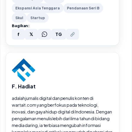
Ekspansi Asia Tenggara
Pendanaan Seri B
Skul
Startup
Bagikan:
f
𝕏
TG
F. Hadiat
adalah jurnalis digital dan penulis konten di
wartait.com yang berfokus pada teknologi,
inovasi, dan gaya hidup digital di Indonesia. Dengan
pengalaman menulis lebih dari lima tahun di bidang
media daring, ia terbiasa mengubah informasi
kompleks menjadi artikel yang mudah dipahami dan