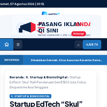
Lewati ke konten
Jumat, 07 Agustus 2026 | 20:51
☰
⌕
LIVE TV
●
Dikeluhkan Sekolah, Situs Asesmen Karakter Kemendikdasmen Mengalami Gangguan ‘
INFORMASI
Beranda
/
5. Startup & Bisnis Digital
/
Startup
EdTech “Skul” Raih Pendanaan Seri B $50 Juta, Fokus
Ekspansi ke Asia Tenggara
5. STARTUP & BISNIS DIGITAL
Startup EdTech “Skul”