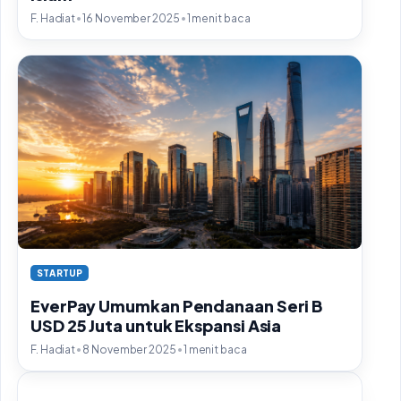
•
•
F. Hadiat
16 November 2025
1 menit baca
STARTUP
EverPay Umumkan Pendanaan Seri B
USD 25 Juta untuk Ekspansi Asia
•
•
F. Hadiat
8 November 2025
1 menit baca