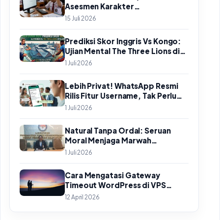
Asesmen Karakter
Kemendikdasmen Mengalami
15 Juli 2026
Gangguan ‘502 Bad Gateway’
Prediksi Skor Inggris Vs Kongo:
Ujian Mental The Three Lions di
Babak 32 Besar Piala Dunia 2026
1 Juli 2026
Lebih Privat! WhatsApp Resmi
Rilis Fitur Username, Tak Perlu
Lagi Sebar Nomor HP
1 Juli 2026
Natural Tanpa Ordal: Seruan
Moral Menjaga Marwah
Perguruan Tinggi
1 Juli 2026
Cara Mengatasi Gateway
Timeout WordPress di VPS
HestiaCP Sampai Tuntas
12 April 2026