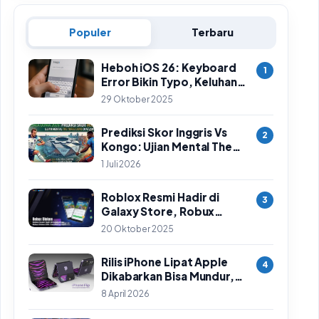
Populer
Terbaru
Heboh iOS 26: Keyboard
1
Error Bikin Typo, Keluhan
Meluas & Langkah
29 Oktober 2025
Sementara
Prediksi Skor Inggris Vs
2
Kongo: Ujian Mental The
Three Lions di Babak 32
1 Juli 2026
Besar Piala Dunia 2026
Roblox Resmi Hadir di
3
Galaxy Store, Robux
Diskon 25%: Cara Klaim
20 Oktober 2025
Cepat
Rilis iPhone Lipat Apple
4
Dikabarkan Bisa Mundur,
Ini Penyebab Utamanya
8 April 2026