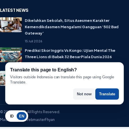
LATEST NEWS
Dikeluhkan Sekolah, Situs Asesmen Karakter
Kemendikdasmen Mengalami Gangguan ‘502 Bad
Gateway’
15 Juli 2026
Prediksi Skor Inggris Vs Kongo: Ujian Mental The
Three Lions di Babak 32 Besar Piala Dunia 2026
1 Juli 2026
Translate this page to English?
Lebih Privat! WhatsApp Resmi Rilis Fitur Username,
Visitors outside Indonesia can translate this page using Google
Tak Perlu Lagi Sebar Nomor HP
Translate.
1 Juli 2026
Not now
Translate
© 2026 WartaIT. All Rights Reserved.
ID
EN
Made with ♥ by WebmasterFhyan