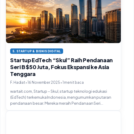
5. STARTUP & BISNIS DIGITAL
Startup EdTech “Skul” Raih Pendanaan
Seri B $50 Juta, Fokus Ekspansi ke Asia
Tenggara
•
•
F. Hadiat
16 November 2025
1 menit baca
wartait.com, Startup – Skul, startup teknologi edukasi
(EdTech) terkemuka Indonesia, mengumumkan putaran
pendanaan besar. Mereka meraih Pendanaan Seri...