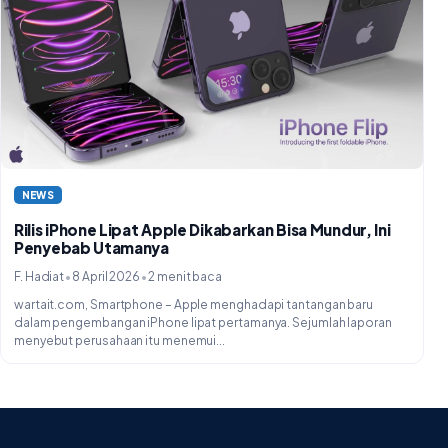
NEWS
Rilis iPhone Lipat Apple Dikabarkan Bisa Mundur, Ini
Penyebab Utamanya
•
•
F. Hadiat
8 April 2026
2 menit baca
wartait.com, Smartphone – Apple menghadapi tantangan baru
dalam pengembangan iPhone lipat pertamanya. Sejumlah laporan
menyebut perusahaan itu menemui...