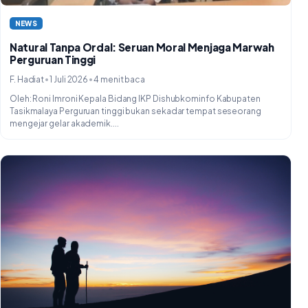
NEWS
Natural Tanpa Ordal: Seruan Moral Menjaga Marwah
Perguruan Tinggi
•
•
F. Hadiat
1 Juli 2026
4 menit baca
Oleh: Roni Imroni Kepala Bidang IKP Dishubkominfo Kabupaten
Tasikmalaya Perguruan tinggi bukan sekadar tempat seseorang
mengejar gelar akademik....