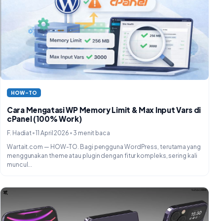
HOW-TO
Cara Mengatasi WP Memory Limit & Max Input Vars di
cPanel (100% Work)
•
•
F. Hadiat
11 April 2026
3 menit baca
Wartait.com — HOW-TO. Bagi pengguna WordPress, terutama yang
menggunakan theme atau plugin dengan fitur kompleks, sering kali
muncul...