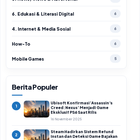
6. Edukasi & Literasi Digital
6
4. Internet & Media Sosial
6
How-To
6
Mobile Games
5
Berita Populer
Ubisoft Konfirmasi ‘Assassin’s
1
Creed: Nexus’ Menjadi Game
Eksklusif PS6 Saat Rilis
16 November 2025
Steam Hadirkan Sistem Refund
2
Instan dan Deteksi Game Bajakan