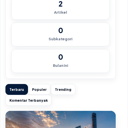
2
Artikel
0
Subkategori
0
Bulan Ini
Terbaru
Populer
Trending
Komentar Terbanyak