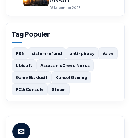
Otomatis
16 November 2025
Tag Populer
PS6
sistem refund
anti-piracy
Valve
Ubisoft
Assassin's Creed Nexus
Game Eksklusif
Konsol Gaming
PC & Console
Steam
✉