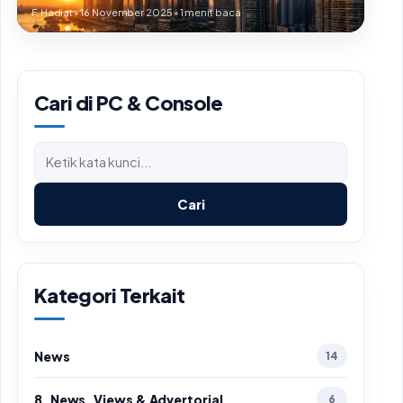
F. Hadiat
•
16 November 2025
•
1 menit baca
Cari di PC & Console
Cari
Kategori Terkait
News
14
8. News, Views & Advertorial
6