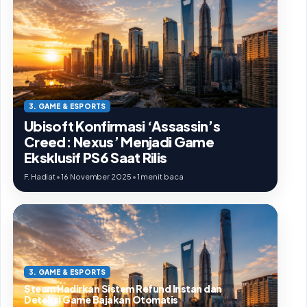
3. GAME & ESPORTS
Ubisoft Konfirmasi ‘Assassin’s
Creed: Nexus’ Menjadi Game
Eksklusif PS6 Saat Rilis
F. Hadiat
•
16 November 2025
•
1 menit baca
3. GAME & ESPORTS
Steam Hadirkan Sistem Refund Instan dan
Deteksi Game Bajakan Otomatis