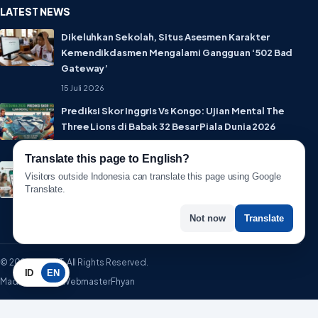
LATEST NEWS
Dikeluhkan Sekolah, Situs Asesmen Karakter
Kemendikdasmen Mengalami Gangguan ‘502 Bad
Gateway’
15 Juli 2026
Prediksi Skor Inggris Vs Kongo: Ujian Mental The
Three Lions di Babak 32 Besar Piala Dunia 2026
1 Juli 2026
Translate this page to English?
Lebih Privat! WhatsApp Resmi Rilis Fitur Username,
Visitors outside Indonesia can translate this page using Google
Tak Perlu Lagi Sebar Nomor HP
Translate.
1 Juli 2026
Not now
Translate
© 2026 WartaIT. All Rights Reserved.
ID
EN
Made with ♥ by WebmasterFhyan