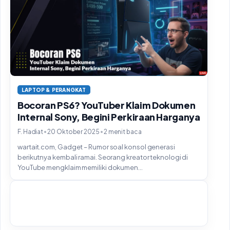
LAPTOP & PERANGKAT
Bocoran PS6? YouTuber Klaim Dokumen
Internal Sony, Begini Perkiraan Harganya
•
•
F. Hadiat
20 Oktober 2025
2 menit baca
wartait.com, Gadget – Rumor soal konsol generasi
berikutnya kembali ramai. Seorang kreator teknologi di
YouTube mengklaim memiliki dokumen...