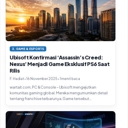
3. GAME & ESPORTS
Ubisoft Konfirmasi ‘Assassin’s Creed:
Nexus’ Menjadi Game Eksklusif PS6 Saat
Rilis
•
•
F. Hadiat
16 November 2025
1 menit baca
wartait.com, PC & Console – Ubisoft mengejutkan
komunitas gaming global. Mereka mengumumkan detail
tentang franchise terbarunya. Game tersebut...