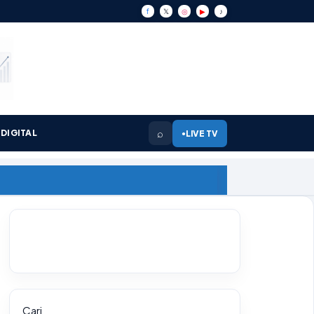
f
𝕏
◎
▶
♪
⌕
DIGITAL
LIVE TV
●
Cari