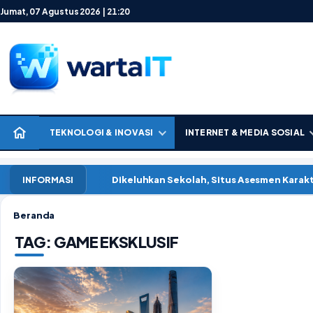
Lewati ke konten
Jumat, 07 Agustus 2026 | 21:20
TEKNOLOGI & INOVASI
INTERNET & MEDIA SOSIAL
Dikeluhkan Sekolah, Situs Asesmen Kara
INFORMASI
Beranda
TAG:
GAME EKSKLUSIF