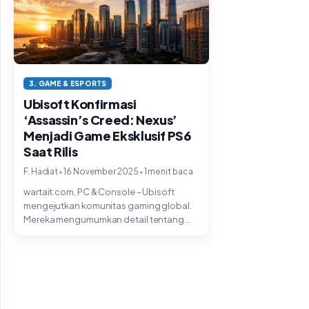
3. GAME & ESPORTS
Ubisoft Konfirmasi
‘Assassin’s Creed: Nexus’
Menjadi Game Eksklusif PS6
Saat Rilis
•
•
F. Hadiat
16 November 2025
1 menit baca
wartait.com, PC & Console – Ubisoft
mengejutkan komunitas gaming global.
Mereka mengumumkan detail tentang
franchise terbarunya. Game tersebut...