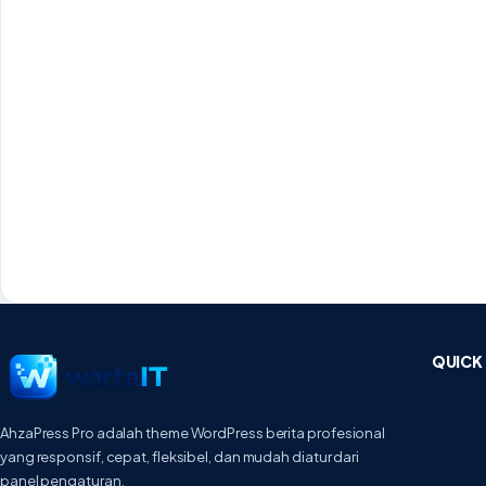
QUICK 
AhzaPress Pro adalah theme WordPress berita profesional
yang responsif, cepat, fleksibel, dan mudah diatur dari
panel pengaturan.