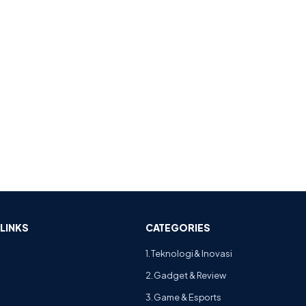
LINKS
CATEGORIES
1. Teknologi & Inovasi
2. Gadget & Review
3. Game & Esports