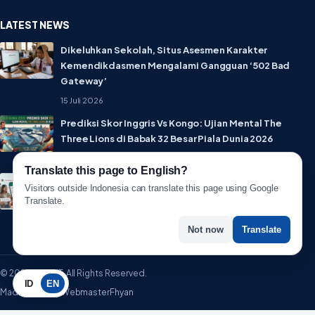
LATEST NEWS
Dikeluhkan Sekolah, Situs Asesmen Karakter
Kemendikdasmen Mengalami Gangguan ‘502 Bad
Gateway’
15 Juli 2026
Prediksi Skor Inggris Vs Kongo: Ujian Mental The
Three Lions di Babak 32 Besar Piala Dunia 2026
1 Juli 2026
Translate this page to English?
Lebih Privat! WhatsApp Resmi Rilis Fitur Username,
Visitors outside Indonesia can translate this page using Google
Tak Perlu Lagi Sebar Nomor HP
Translate.
1 Juli 2026
Not now
Translate
© 2026 WartaIT. All Rights Reserved.
ID
EN
Made with ♥ by WebmasterFhyan