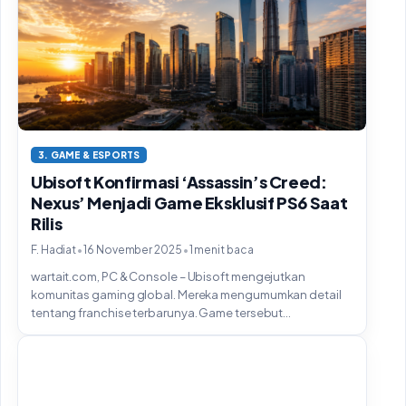
3. GAME & ESPORTS
Ubisoft Konfirmasi ‘Assassin’s Creed:
Nexus’ Menjadi Game Eksklusif PS6 Saat
Rilis
•
•
F. Hadiat
16 November 2025
1 menit baca
wartait.com, PC & Console – Ubisoft mengejutkan
komunitas gaming global. Mereka mengumumkan detail
tentang franchise terbarunya. Game tersebut...