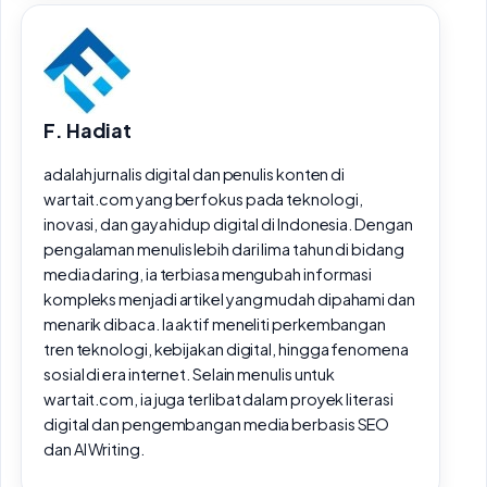
F. Hadiat
adalah jurnalis digital dan penulis konten di
wartait.com yang berfokus pada teknologi,
inovasi, dan gaya hidup digital di Indonesia. Dengan
pengalaman menulis lebih dari lima tahun di bidang
media daring, ia terbiasa mengubah informasi
kompleks menjadi artikel yang mudah dipahami dan
menarik dibaca. Ia aktif meneliti perkembangan
tren teknologi, kebijakan digital, hingga fenomena
sosial di era internet. Selain menulis untuk
wartait.com, ia juga terlibat dalam proyek literasi
digital dan pengembangan media berbasis SEO
dan AI Writing.