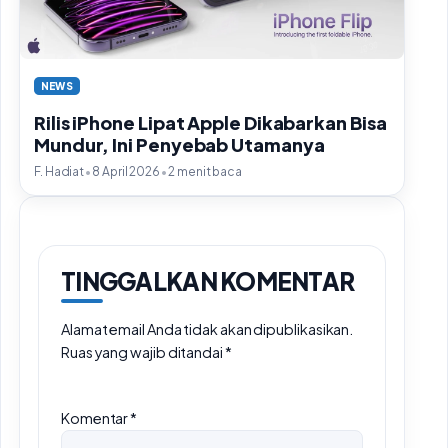
NEWS
Rilis iPhone Lipat Apple Dikabarkan Bisa
Mundur, Ini Penyebab Utamanya
•
•
F. Hadiat
8 April 2026
2 menit baca
TINGGALKAN KOMENTAR
Alamat email Anda tidak akan dipublikasikan.
Ruas yang wajib ditandai
*
Komentar
*