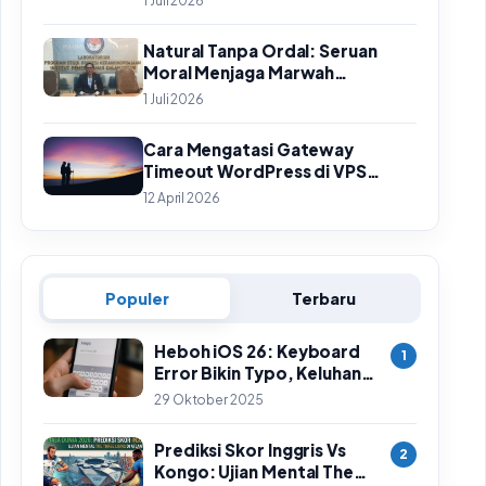
1 Juli 2026
Natural Tanpa Ordal: Seruan
Moral Menjaga Marwah
Perguruan Tinggi
1 Juli 2026
Cara Mengatasi Gateway
Timeout WordPress di VPS
HestiaCP Sampai Tuntas
12 April 2026
Populer
Terbaru
Heboh iOS 26: Keyboard
1
Error Bikin Typo, Keluhan
Meluas & Langkah
29 Oktober 2025
Sementara
Prediksi Skor Inggris Vs
2
Kongo: Ujian Mental The