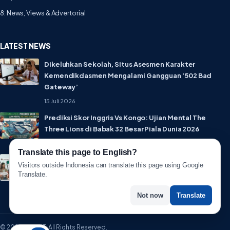
8. News, Views & Advertorial
LATEST NEWS
Dikeluhkan Sekolah, Situs Asesmen Karakter
Kemendikdasmen Mengalami Gangguan ‘502 Bad
Gateway’
15 Juli 2026
Prediksi Skor Inggris Vs Kongo: Ujian Mental The
Three Lions di Babak 32 Besar Piala Dunia 2026
1 Juli 2026
Translate this page to English?
Lebih Privat! WhatsApp Resmi Rilis Fitur Username,
Visitors outside Indonesia can translate this page using Google
Tak Perlu Lagi Sebar Nomor HP
Translate.
1 Juli 2026
Not now
Translate
© 2026 WartaIT. All Rights Reserved.