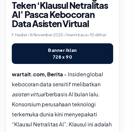
Teken ‘Klausul Netralitas
AI’ Pasca Kebocoran
Data Asisten Virtual
F. Hadiat
•
16 November 2025
•
1 menit baca
•
92 dilihat
Banner Iklan
728 x 90
wartait.com, Berita
– Insiden global
kebocoran data sensitif melibatkan
asisten virtual
berbasis AI bulan lalu.
Konsorsium perusahaan teknologi
terkemuka dunia kini menyepakati
“Klausul Netralitas AI”. Klausul ini adalah