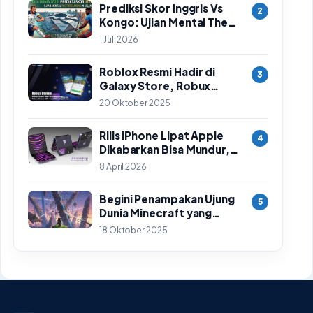
Prediksi Skor Inggris Vs
2
Kongo: Ujian Mental The
Three Lions di Babak 32
1 Juli 2026
Besar Piala Dunia 2026
Roblox Resmi Hadir di
3
Galaxy Store, Robux
Diskon 25%: Cara Klaim
20 Oktober 2025
Cepat
Rilis iPhone Lipat Apple
4
Dikabarkan Bisa Mundur,
Ini Penyebab Utamanya
8 April 2026
Begini Penampakan Ujung
5
Dunia Minecraft yang
Ditemukan Setelah 14
18 Oktober 2025
Tahun Perjalanan