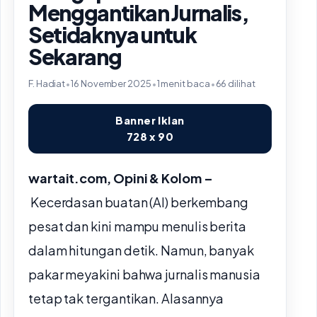
Menggantikan Jurnalis,
Setidaknya untuk
Sekarang
F. Hadiat
•
16 November 2025
•
1 menit baca
•
66 dilihat
Banner Iklan
728 x 90
wartait.com, Opini & Kolom –
Kecerdasan buatan (AI) berkembang
pesat dan kini mampu menulis berita
dalam hitungan detik. Namun, banyak
pakar meyakini bahwa jurnalis manusia
tetap tak tergantikan. Alasannya