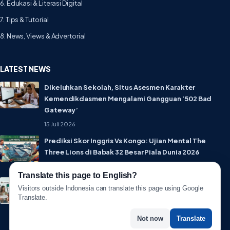
6. Edukasi & Literasi Digital
7. Tips & Tutorial
8. News, Views & Advertorial
LATEST NEWS
Dikeluhkan Sekolah, Situs Asesmen Karakter
Kemendikdasmen Mengalami Gangguan ‘502 Bad
Gateway’
15 Juli 2026
Prediksi Skor Inggris Vs Kongo: Ujian Mental The
Three Lions di Babak 32 Besar Piala Dunia 2026
1 Juli 2026
Translate this page to English?
Lebih Privat! WhatsApp Resmi Rilis Fitur Username,
Visitors outside Indonesia can translate this page using Google
Tak Perlu Lagi Sebar Nomor HP
Translate.
1 Juli 2026
Not now
Translate