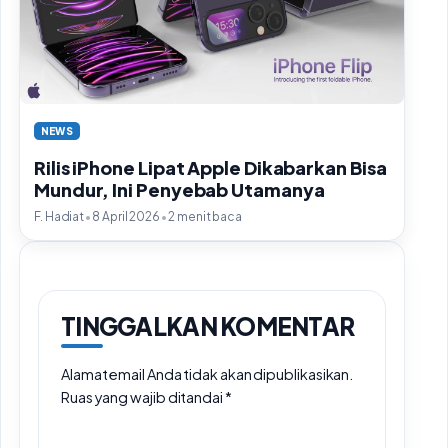
NEWS
Rilis iPhone Lipat Apple Dikabarkan Bisa
Mundur, Ini Penyebab Utamanya
•
•
F. Hadiat
8 April 2026
2 menit baca
TINGGALKAN KOMENTAR
Alamat email Anda tidak akan dipublikasikan.
Ruas yang wajib ditandai
*