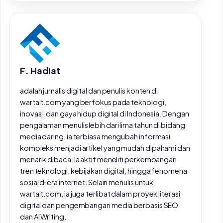
F. Hadiat
adalah jurnalis digital dan penulis konten di
wartait.com yang berfokus pada teknologi,
inovasi, dan gaya hidup digital di Indonesia. Dengan
pengalaman menulis lebih dari lima tahun di bidang
media daring, ia terbiasa mengubah informasi
kompleks menjadi artikel yang mudah dipahami dan
menarik dibaca. Ia aktif meneliti perkembangan
tren teknologi, kebijakan digital, hingga fenomena
sosial di era internet. Selain menulis untuk
wartait.com, ia juga terlibat dalam proyek literasi
digital dan pengembangan media berbasis SEO
dan AI Writing.