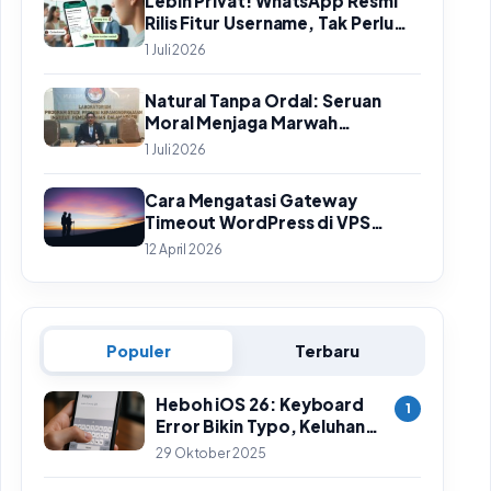
Lebih Privat! WhatsApp Resmi
Rilis Fitur Username, Tak Perlu
Lagi Sebar Nomor HP
1 Juli 2026
Natural Tanpa Ordal: Seruan
Moral Menjaga Marwah
Perguruan Tinggi
1 Juli 2026
Cara Mengatasi Gateway
Timeout WordPress di VPS
HestiaCP Sampai Tuntas
12 April 2026
Populer
Terbaru
Heboh iOS 26: Keyboard
1
Error Bikin Typo, Keluhan
Meluas & Langkah
29 Oktober 2025
Sementara