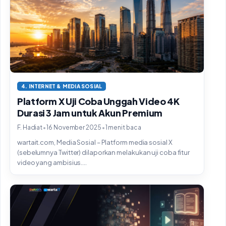
4. INTERNET & MEDIA SOSIAL
Platform X Uji Coba Unggah Video 4K
Durasi 3 Jam untuk Akun Premium
•
•
F. Hadiat
16 November 2025
1 menit baca
wartait.com, Media Sosial – Platform media sosial X
(sebelumnya Twitter) dilaporkan melakukan uji coba fitur
video yang ambisius....