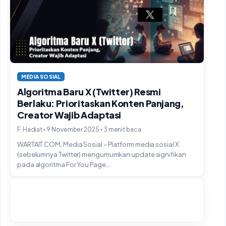
MEDIA SOSIAL
Algoritma Baru X (Twitter) Resmi
Berlaku: Prioritaskan Konten Panjang,
Creator Wajib Adaptasi
•
•
F. Hadiat
9 November 2025
3 menit baca
WARTAIT.COM, Media Sosial – Platform media sosial X
(sebelumnya Twitter) mengumumkan update signifikan
pada algoritma For You Page...