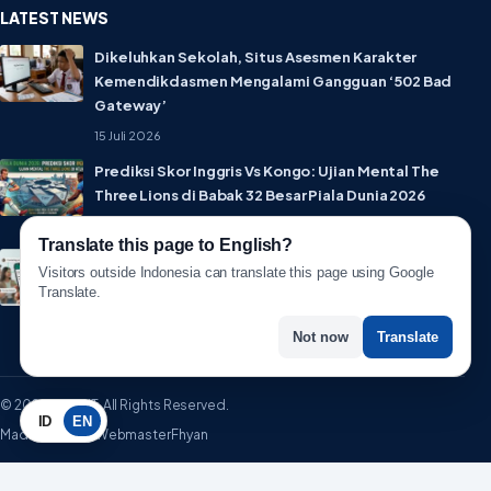
LATEST NEWS
Dikeluhkan Sekolah, Situs Asesmen Karakter
Kemendikdasmen Mengalami Gangguan ‘502 Bad
Gateway’
15 Juli 2026
Prediksi Skor Inggris Vs Kongo: Ujian Mental The
Three Lions di Babak 32 Besar Piala Dunia 2026
1 Juli 2026
Translate this page to English?
Lebih Privat! WhatsApp Resmi Rilis Fitur Username,
Visitors outside Indonesia can translate this page using Google
Tak Perlu Lagi Sebar Nomor HP
Translate.
1 Juli 2026
Not now
Translate
© 2026 WartaIT. All Rights Reserved.
ID
EN
Made with ♥ by WebmasterFhyan