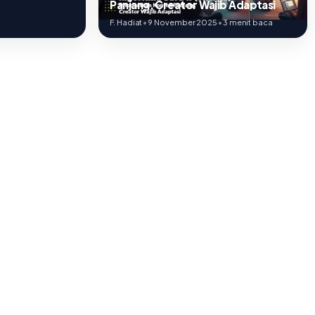
Panjang, Creator Wajib Adaptasi
F. Hadiat
•
9 November 2025
•
3 menit baca