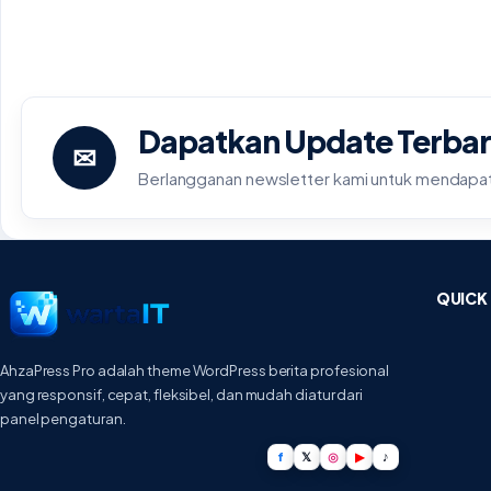
Dapatkan Update Terbar
✉
Berlangganan newsletter kami untuk mendapatk
QUICK 
AhzaPress Pro adalah theme WordPress berita profesional
yang responsif, cepat, fleksibel, dan mudah diatur dari
panel pengaturan.
f
𝕏
◎
▶
♪