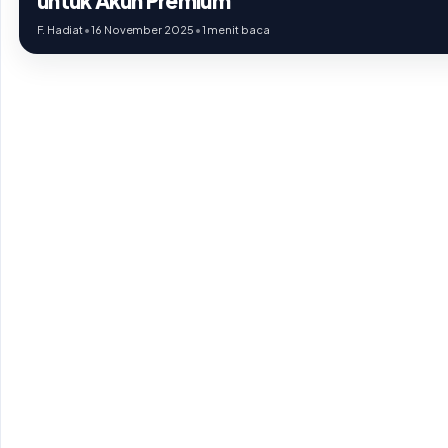
untuk Akun Premium
F. Hadiat
•
16 November 2025
•
1 menit baca