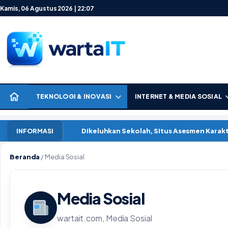
Lewati ke konten
Kamis, 06 Agustus 2026 | 22:07
TEKNOLOGI & INOVASI
INTERNET & MEDIA SOSIAL
Dikeluhkan Sekolah, Situs Asesmen Kara
INFORMASI
Beranda
/
Media Sosial
Media Sosial
wartait.com, Media Sosial