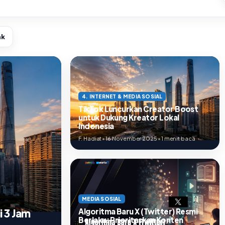
ak
4. INTERNET & MEDIA SOSIAL
TikTok Luncurkan Creator Boost
untuk Dukung Kreator Lokal
Indonesia
F. Hadiat
•
16 November 2025
•
1 menit baca
MEDIA SOSIAL
i 3 Jam
Algoritma Baru X (Twitter) Resmi
Berlaku: Prioritaskan Konten