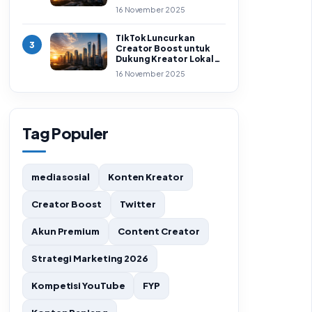
Premium
16 November 2025
TikTok Luncurkan
3
Creator Boost untuk
Dukung Kreator Lokal
Indonesia
16 November 2025
Tag Populer
media sosial
Konten Kreator
Creator Boost
Twitter
Akun Premium
Content Creator
Strategi Marketing 2026
Kompetisi YouTube
FYP