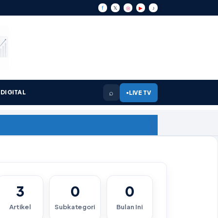
f
𝕏
◎
▶
♪
⌕
DIGITAL
LIVE TV
●
3
0
0
Artikel
Subkategori
Bulan Ini