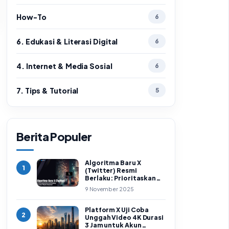
How-To
6
6. Edukasi & Literasi Digital
6
4. Internet & Media Sosial
6
7. Tips & Tutorial
5
Berita Populer
Algoritma Baru X
1
(Twitter) Resmi
Berlaku: Prioritaskan
Konten Panjang,
9 November 2025
Creator Wajib Adaptasi
Platform X Uji Coba
2
Unggah Video 4K Durasi
3 Jam untuk Akun