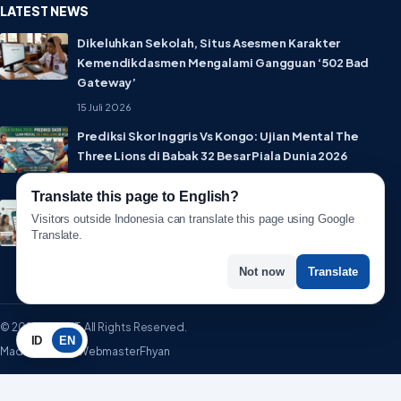
LATEST NEWS
Dikeluhkan Sekolah, Situs Asesmen Karakter
Kemendikdasmen Mengalami Gangguan ‘502 Bad
Gateway’
15 Juli 2026
Prediksi Skor Inggris Vs Kongo: Ujian Mental The
Three Lions di Babak 32 Besar Piala Dunia 2026
1 Juli 2026
Translate this page to English?
Lebih Privat! WhatsApp Resmi Rilis Fitur Username,
Visitors outside Indonesia can translate this page using Google
Tak Perlu Lagi Sebar Nomor HP
Translate.
1 Juli 2026
Not now
Translate
© 2026 WartaIT. All Rights Reserved.
ID
EN
Made with ♥ by WebmasterFhyan