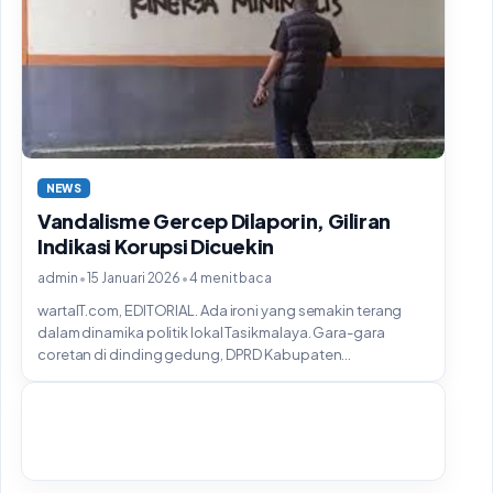
NEWS
Vandalisme Gercep Dilaporin, Giliran
Indikasi Korupsi Dicuekin
•
•
admin
15 Januari 2026
4 menit baca
wartaIT.com, EDITORIAL. Ada ironi yang semakin terang
dalam dinamika politik lokal Tasikmalaya. Gara-gara
coretan di dinding gedung, DPRD Kabupaten...