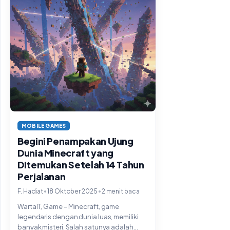
MOBILE GAMES
Begini Penampakan Ujung
Dunia Minecraft yang
Ditemukan Setelah 14 Tahun
Perjalanan
•
•
F. Hadiat
18 Oktober 2025
2 menit baca
WartaIT, Game – Minecraft, game
legendaris dengan dunia luas, memiliki
banyak misteri. Salah satunya adalah