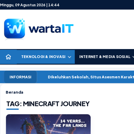
Lewati ke konten
Minggu, 09 Agustus 2026 | 14:44
TEKNOLOGI & INOVASI
INTERNET & MEDIA SOSIAL
Dikeluhkan Sekolah, Situs Asesmen Kara
INFORMASI
Beranda
TAG:
MINECRAFT JOURNEY