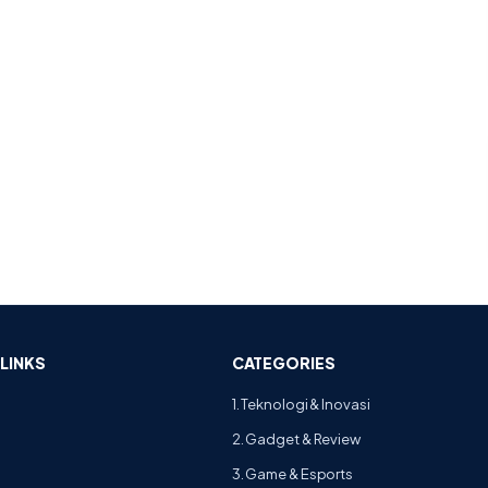
LINKS
CATEGORIES
1. Teknologi & Inovasi
2. Gadget & Review
3. Game & Esports