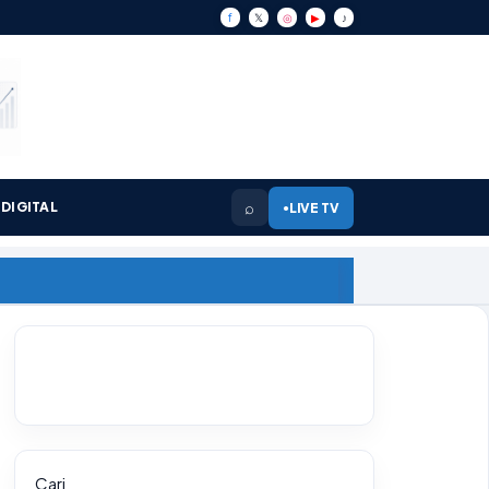
f
𝕏
◎
▶
♪
⌕
DIGITAL
LIVE TV
●
Cari