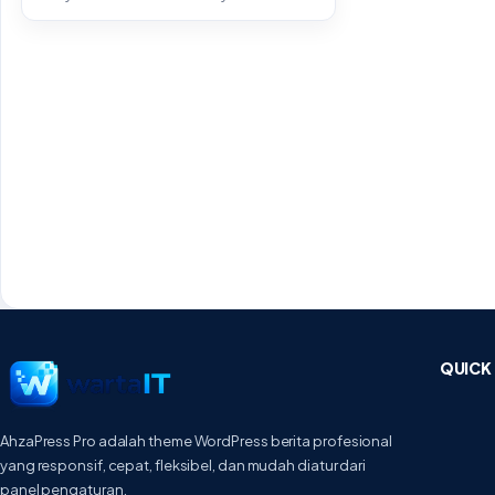
“ujung dunia” yang...
QUICK 
AhzaPress Pro adalah theme WordPress berita profesional
yang responsif, cepat, fleksibel, dan mudah diatur dari
panel pengaturan.