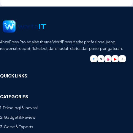
AhzaPress Pro adalah theme WordPress berita profesional yang
responsif, cepat, fleksibel, dan mudah diatur dari panel pengaturan.
f
𝕏
◎
▶
♪
QUICK LINKS
CATEGORIES
1. Teknologi & Inovasi
2. Gadget & Review
3. Game & Esports