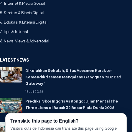
4. Internet & Media Sosial
5. Startup & Bisnis Digital
6. Edukasi & Literasi Digital
7. Tips & Tutorial
8. News, Views & Advertorial
LATEST NEWS
Dikeluhkan Sekolah, Situs Asesmen Karakter
Kemendikdasmen Mengalami Gangguan ‘502 Bad
Gateway’
15 Juli 2026
Prediksi Skor Inggris Vs Kongo: Ujian Mental The
Three Lions di Babak 32 Besar Piala Dunia 2026
1 Juli 2026
Translate this page to English?
Lebih Privat! WhatsApp Resmi Rilis Fitur Username,
Visitors outside Indonesia can translate this page using Google
Tak Perlu Lagi Sebar Nomor HP