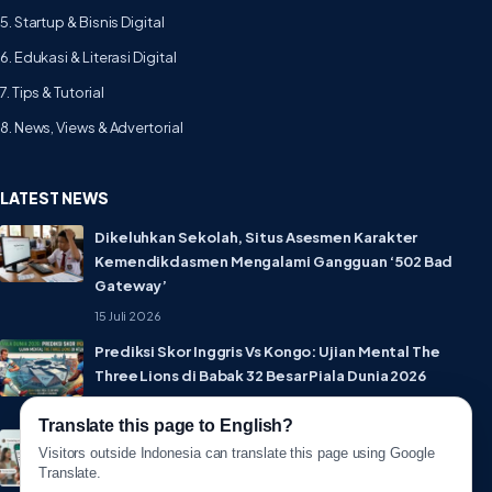
5. Startup & Bisnis Digital
6. Edukasi & Literasi Digital
7. Tips & Tutorial
8. News, Views & Advertorial
LATEST NEWS
Dikeluhkan Sekolah, Situs Asesmen Karakter
Kemendikdasmen Mengalami Gangguan ‘502 Bad
Gateway’
15 Juli 2026
Prediksi Skor Inggris Vs Kongo: Ujian Mental The
Three Lions di Babak 32 Besar Piala Dunia 2026
1 Juli 2026
Translate this page to English?
Lebih Privat! WhatsApp Resmi Rilis Fitur Username,
Visitors outside Indonesia can translate this page using Google
Tak Perlu Lagi Sebar Nomor HP
Translate.