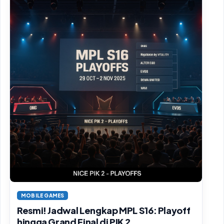
MOBILE GAMES
Resmi! Jadwal Lengkap MPL S16: Playoff
hingga Grand Final di PIK 2