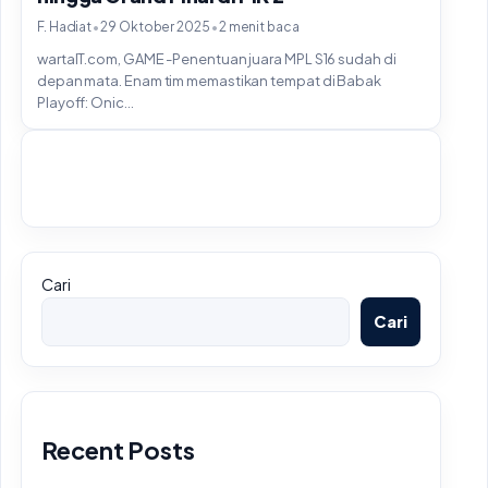
•
•
F. Hadiat
29 Oktober 2025
2 menit baca
wartaIT.com, GAME -Penentuan juara MPL S16 sudah di
depan mata. Enam tim memastikan tempat di Babak
Playoff: Onic...
Cari
Cari
Recent Posts