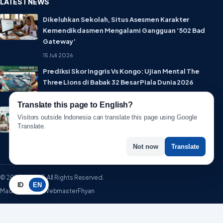
LATEST NEWS
Dikeluhkan Sekolah, Situs Asesmen Karakter
Kemendikdasmen Mengalami Gangguan ‘502 Bad
Gateway’
15 Juli 2026
Prediksi Skor Inggris Vs Kongo: Ujian Mental The
Three Lions di Babak 32 Besar Piala Dunia 2026
1 Juli 2026
Translate this page to English?
Lebih Privat! WhatsApp Resmi Rilis Fitur Username,
Visitors outside Indonesia can translate this page using Google
Tak Perlu Lagi Sebar Nomor HP
Translate.
1 Juli 2026
Not now
Translate
© 2026 WartaIT. All Rights Reserved.
ID
EN
Made with ♥ by WebmasterFhyan