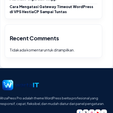
Cara Mengatasi Gateway Timeout WordPress
di VPS HestiaCP Sampai Tuntas
Recent Comments
Tidak ada komentar untuk ditampilkan.
AhzaPress Pro adalah theme WordPress berita profesional yang
responsif, cepat, fleksibel, dan mudah diatur dari panel pengaturan.
f
𝕏
◎
▶
♪