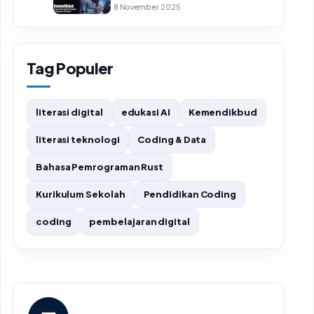
8 November 2025
Tag Populer
literasi digital
edukasi AI
Kemendikbud
literasi teknologi
Coding & Data
Bahasa Pemrograman Rust
Kurikulum Sekolah
Pendidikan Coding
coding
pembelajaran digital