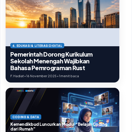
6. EDUKASI & LITERASI DIGITAL
Pemerintah Dorong Kurikulum
Sekolah Menengah Wajibkan
Bahasa Pemrograman Rust
F. Hadiat
•
16 November 2025
•
1 menit baca
CODING & DATA
Kemendikbud Luncurkan Modul “Belajar Coding
dari Rumah”