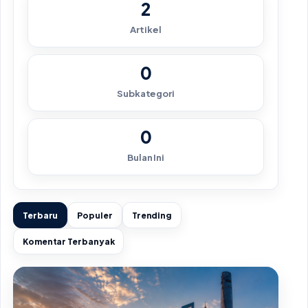
2
Artikel
0
Subkategori
0
Bulan Ini
Terbaru
Populer
Trending
Komentar Terbanyak