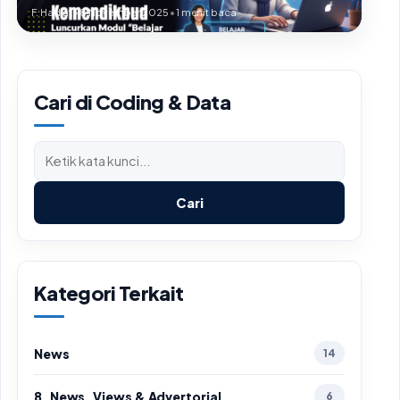
F. Hadiat
•
8 November 2025
•
1 menit baca
Cari di Coding & Data
Cari
Kategori Terkait
News
14
8. News, Views & Advertorial
6