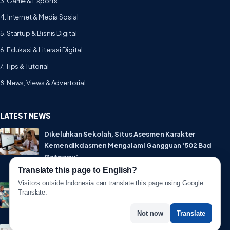
3. Game & Esports
4. Internet & Media Sosial
5. Startup & Bisnis Digital
6. Edukasi & Literasi Digital
7. Tips & Tutorial
8. News, Views & Advertorial
LATEST NEWS
Dikeluhkan Sekolah, Situs Asesmen Karakter
Kemendikdasmen Mengalami Gangguan ‘502 Bad
Gateway’
Translate this page to English?
15 Juli 2026
Visitors outside Indonesia can translate this page using Google
Prediksi Skor Inggris Vs Kongo: Ujian Mental The
Translate.
Three Lions di Babak 32 Besar Piala Dunia 2026
1 Juli 2026
Not now
Translate
Lebih Privat! WhatsApp Resmi Rilis Fitur Username,