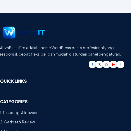
AhzaPress Pro adalah theme WordPress berita profesional yang
responsif, cepat, fleksibel, dan mudah diatur dari panel pengaturan.
f
𝕏
◎
▶
♪
QUICK LINKS
CATEGORIES
1. Teknologi & Inovasi
2. Gadget & Review