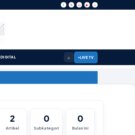
f
𝕏
◎
▶
♪
⌕
DIGITAL
LIVE TV
●
2
0
0
Artikel
Subkategori
Bulan Ini