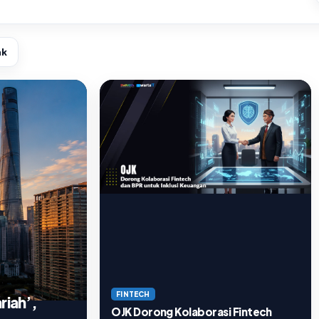
ak
FINTECH
riah’,
OJK Dorong Kolaborasi Fintech