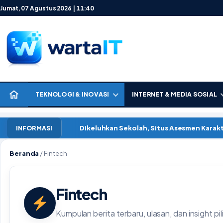
Lewati ke konten
Jumat, 07 Agustus 2026 | 11:40
TEKNOLOGI & INOVASI
INTERNET & MEDIA SOSIAL
Dikeluhkan Sekolah, Situs Asesmen Kara
INFORMASI
Beranda
/
Fintech
Fintech
Kumpulan berita terbaru, ulasan, dan insight pil