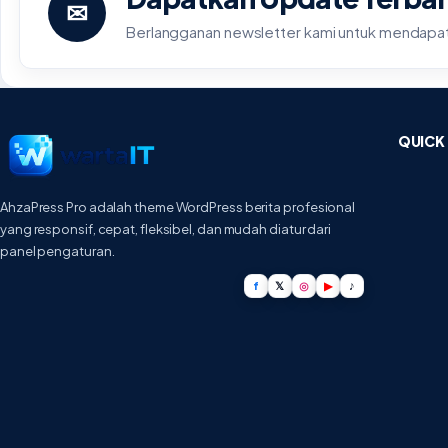
✉
Berlangganan newsletter kami untuk mendapatk
QUICK 
AhzaPress Pro adalah theme WordPress berita profesional
yang responsif, cepat, fleksibel, dan mudah diatur dari
panel pengaturan.
f
𝕏
◎
▶
♪