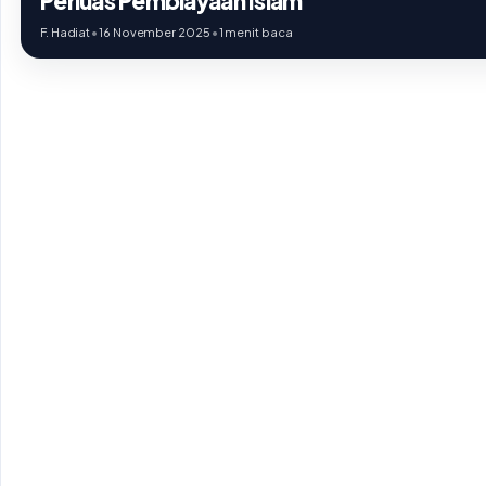
Perluas Pembiayaan Islam
F. Hadiat
•
16 November 2025
•
1 menit baca