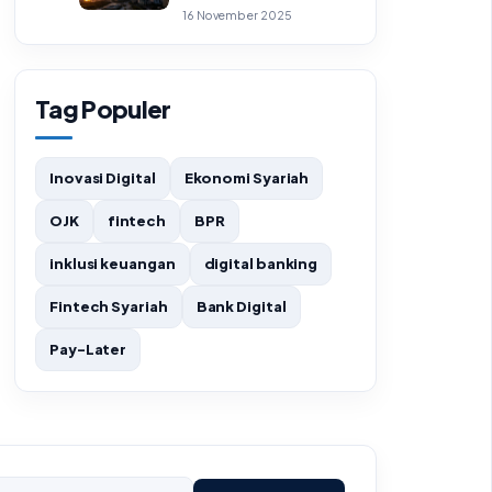
Pembiayaan Islam
16 November 2025
Tag Populer
Inovasi Digital
Ekonomi Syariah
OJK
fintech
BPR
inklusi keuangan
digital banking
Fintech Syariah
Bank Digital
Pay-Later