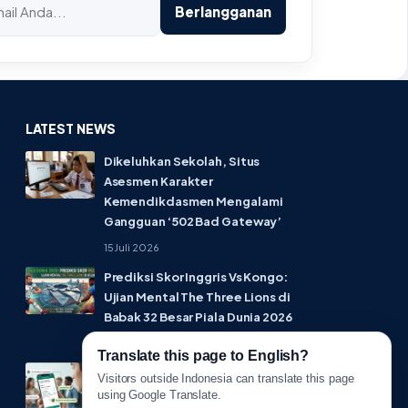
Berlangganan
LATEST NEWS
Dikeluhkan Sekolah, Situs
Asesmen Karakter
Kemendikdasmen Mengalami
Gangguan ‘502 Bad Gateway’
15 Juli 2026
Prediksi Skor Inggris Vs Kongo:
Ujian Mental The Three Lions di
Babak 32 Besar Piala Dunia 2026
1 Juli 2026
Translate this page to English?
Lebih Privat! WhatsApp Resmi
Visitors outside Indonesia can translate this page
Rilis Fitur Username, Tak Perlu
using Google Translate.