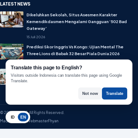
LATEST NEWS
Dikeluhkan Sekolah, Situs Asesmen Karakter
Kemendikdasmen Mengalami Gangguan ‘502 Bad
Gateway’
15 Juli 2026
Prediksi Skor Inggris Vs Kongo: Ujian Mental The
Three Lions di Babak 32 Besar Piala Dunia 2026
1 Juli 2026
Translate this page to English?
Lebih Privat! WhatsApp Resmi Rilis Fitur Username,
Visitors outside Indonesia can translate this page using Google
Tak Perlu Lagi Sebar Nomor HP
Translate.
1 Juli 2026
Not now
Translate
© 2026 WartaIT. All Rights Reserved.
ID
EN
Made with ♥ by WebmasterFhyan