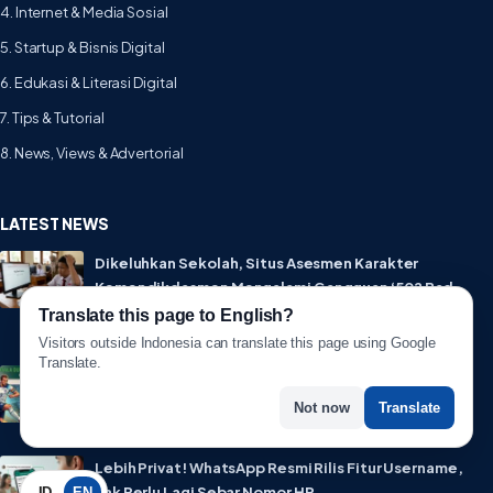
4. Internet & Media Sosial
5. Startup & Bisnis Digital
6. Edukasi & Literasi Digital
7. Tips & Tutorial
8. News, Views & Advertorial
LATEST NEWS
Dikeluhkan Sekolah, Situs Asesmen Karakter
Kemendikdasmen Mengalami Gangguan ‘502 Bad
Gateway’
Translate this page to English?
15 Juli 2026
Visitors outside Indonesia can translate this page using Google
Translate.
Prediksi Skor Inggris Vs Kongo: Ujian Mental The
Three Lions di Babak 32 Besar Piala Dunia 2026
Not now
Translate
1 Juli 2026
Lebih Privat! WhatsApp Resmi Rilis Fitur Username,
Tak Perlu Lagi Sebar Nomor HP
ID
EN