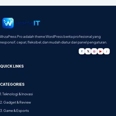
AhzaPress Pro adalah theme WordPress berita profesional yang
responsif, cepat, fleksibel, dan mudah diatur dari panel pengaturan.
f
𝕏
◎
▶
♪
QUICK LINKS
CATEGORIES
1. Teknologi & Inovasi
2. Gadget & Review
3. Game & Esports