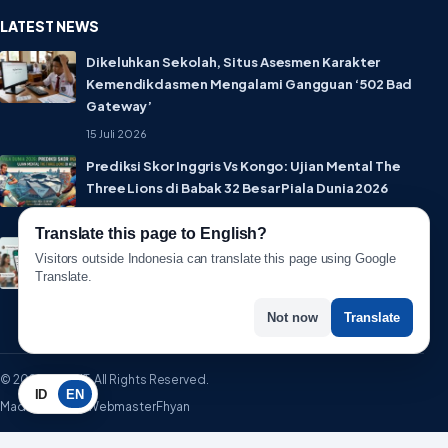
LATEST NEWS
Dikeluhkan Sekolah, Situs Asesmen Karakter
Kemendikdasmen Mengalami Gangguan ‘502 Bad
Gateway’
15 Juli 2026
Prediksi Skor Inggris Vs Kongo: Ujian Mental The
Three Lions di Babak 32 Besar Piala Dunia 2026
1 Juli 2026
Translate this page to English?
Lebih Privat! WhatsApp Resmi Rilis Fitur Username,
Visitors outside Indonesia can translate this page using Google
Tak Perlu Lagi Sebar Nomor HP
Translate.
1 Juli 2026
Not now
Translate
© 2026 WartaIT. All Rights Reserved.
ID
EN
Made with ♥ by WebmasterFhyan