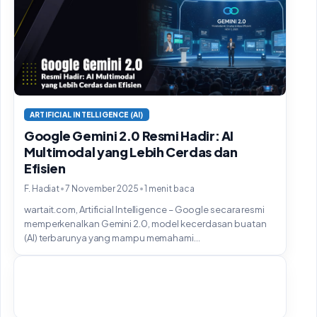
ARTIFICIAL INTELLIGENCE (AI)
Google Gemini 2.0 Resmi Hadir: AI
Multimodal yang Lebih Cerdas dan
Efisien
•
•
F. Hadiat
7 November 2025
1 menit baca
wartait.com, Artificial Intelligence – Google secara resmi
memperkenalkan Gemini 2.0, model kecerdasan buatan
(AI) terbarunya yang mampu memahami...