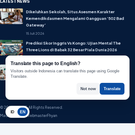
LATEST NEWS
Dikeluhkan Sekolah, Situs Asesmen Karakter
Kemendikdasmen Mengalami Gangguan ‘502 Bad
Gateway’
15 Juli 2026
Prediksi Skor Inggris Vs Kongo: Ujian Mental The
Three Lions di Babak 32 Besar Piala Dunia 2026
1 Juli 2026
Translate this page to English?
Lebih Privat! WhatsApp Resmi Rilis Fitur Username,
Visitors outside Indonesia can translate this page using Google
Tak Perlu Lagi Sebar Nomor HP
Translate.
1 Juli 2026
Not now
Translate
© 2026 WartaIT. All Rights Reserved.
ID
EN
Made with ♥ by WebmasterFhyan