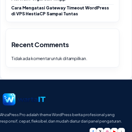
Cara Mengatasi Gateway Timeout WordPress
di VPS HestiaCP Sampai Tuntas
Recent Comments
Tidak ada komentar untuk ditampilkan.
AhzaPress Pro adalah theme WordPress berita profesional yang
responsif, cepat, fleksibel, dan mudah diatur dari panel pengaturan.
f
𝕏
◎
▶
♪