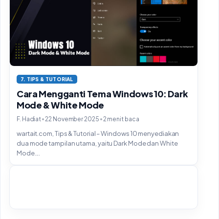
7. TIPS & TUTORIAL
Cara Mengganti Tema Windows 10: Dark
Mode & White Mode
•
•
F. Hadiat
22 November 2025
2 menit baca
wartait.com, Tips & Tutorial – Windows 10 menyediakan
dua mode tampilan utama, yaitu Dark Mode dan White
Mode....