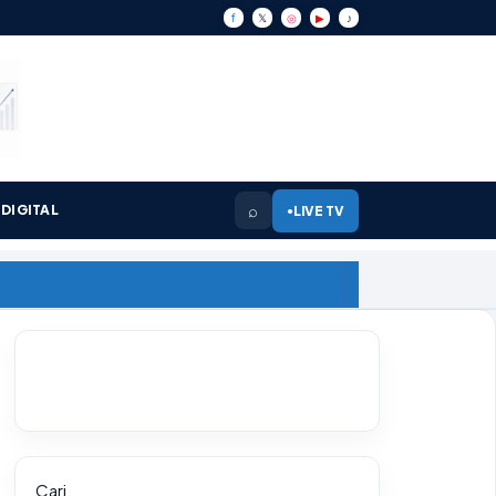
f
𝕏
◎
▶
♪
⌕
DIGITAL
LIVE TV
●
Cari