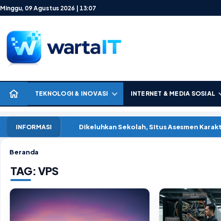
Lewati ke konten
Minggu, 09 Agustus 2026 | 13:07
TEKNOLOGI & INOVASI
INTERNET & MEDIA SOSIAL
Dikeluhkan Sekolah, Situs Asesmen Kara
INFORMASI
Beranda
TAG:
VPS