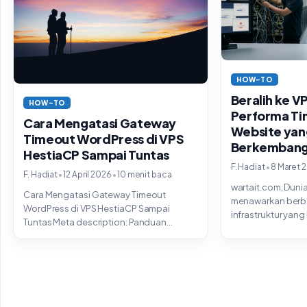
HOW-TO
Beralih ke VP
HOW-TO
Performa Ti
Cara Mengatasi Gateway
Website yan
Timeout WordPress di VPS
Berkemban
HestiaCP Sampai Tuntas
•
F. Hadiat
8 Maret 
•
•
F. Hadiat
12 April 2026
10 menit baca
wartait.com, Duni
Cara Mengatasi Gateway Timeout
menawarkan berba
WordPress di VPS HestiaCP Sampai
infrastruktur yang
Tuntas Meta description: Panduan
dengan skala kebu
lengkap mengatasi 504 Gateway
shared...
Timeout...