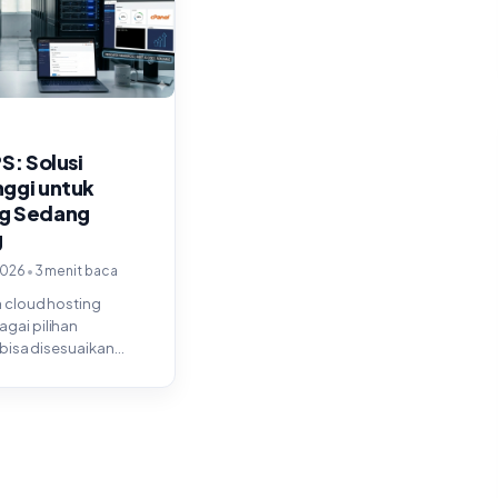
S: Solusi
nggi untuk
g Sedang
g
•
2026
3 menit baca
a cloud hosting
gai pilihan
 bisa disesuaikan
tuhan Anda, mulai dari