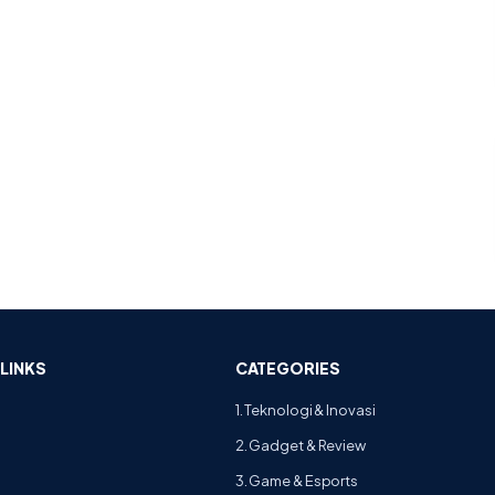
LINKS
CATEGORIES
1. Teknologi & Inovasi
2. Gadget & Review
3. Game & Esports