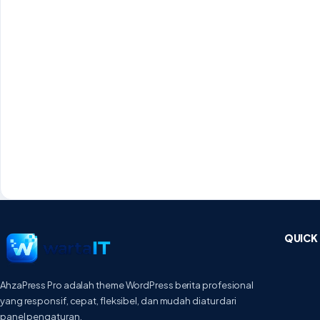
QUICK 
AhzaPress Pro adalah theme WordPress berita profesional
yang responsif, cepat, fleksibel, dan mudah diatur dari
panel pengaturan.