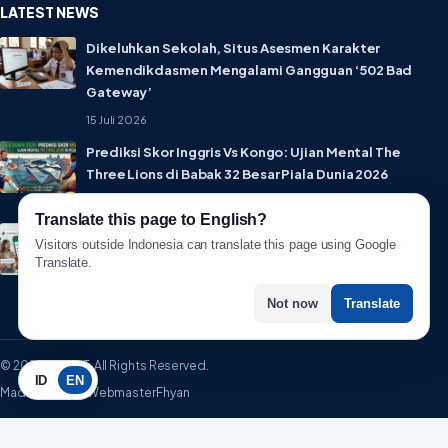
LATEST NEWS
Dikeluhkan Sekolah, Situs Asesmen Karakter
Kemendikdasmen Mengalami Gangguan ‘502 Bad
Gateway’
15 Juli 2026
Prediksi Skor Inggris Vs Kongo: Ujian Mental The
Three Lions di Babak 32 Besar Piala Dunia 2026
1 Juli 2026
Translate this page to English?
Lebih Privat! WhatsApp Resmi Rilis Fitur Username,
Visitors outside Indonesia can translate this page using Google
Tak Perlu Lagi Sebar Nomor HP
Translate.
1 Juli 2026
Not now
Translate
© 2026 WartaIT. All Rights Reserved.
ID
EN
Made with ♥ by WebmasterFhyan