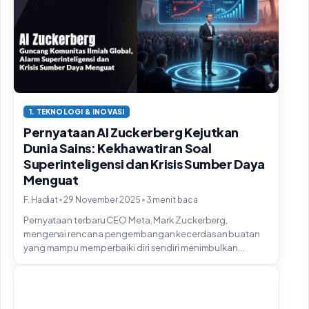
1. TEKNOLOGI & INOVASI
Pernyataan AI Zuckerberg Kejutkan
Dunia Sains: Kekhawatiran Soal
Superinteligensi dan Krisis Sumber Daya
Menguat
•
•
F. Hadiat
29 November 2025
3 menit baca
Pernyataan terbaru CEO Meta, Mark Zuckerberg,
mengenai rencana pengembangan kecerdasan buatan
yang mampu memperbaiki diri sendiri menimbulkan
kehebohan...