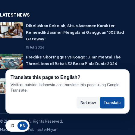
LATEST NEWS
Dikeluhkan Sekolah, Situs Asesmen Karakter
Kemendikdasmen Mengalami Gangguan ‘502 Bad
Gateway’
15 Juli 2026
Prediksi Skor Inggris Vs Kongo: Ujian Mental The
Three Lions di Babak 32 Besar Piala Dunia 2026
1 Juli 2026
Translate this page to English?
Lebih Privat! WhatsApp Resmi Rilis Fitur Username,
Visitors outside Indonesia can translate this page using Google
Tak Perlu Lagi Sebar Nomor HP
Translate.
1 Juli 2026
Not now
Translate
© 2026 WartaIT. All Rights Reserved.
ID
EN
Made with ♥ by WebmasterFhyan