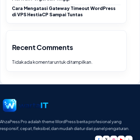
Cara Mengatasi Gateway Timeout WordPress
di VPS HestiaCP Sampai Tuntas
Recent Comments
Tidak ada komentar untuk ditampilkan.
AhzaPress Pro adalah theme WordPress berita profesional yang
responsif, cepat, fleksibel, dan mudah diatur dari panel pengaturan.
f
𝕏
◎
▶
♪