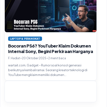
LAPTOP & PERANGKAT
Bocoran PS6? YouTuber Klaim Dokumen
Internal Sony, Begini Perkiraan Harganya
•
•
F. Hadiat
20 Oktober 2025
2 menit baca
wartait.com, Gadget – Rumor soal konsol generasi
berikutnya kembali ramai. Seorang kreator teknologi di
YouTube mengklaim memiliki dokumen...