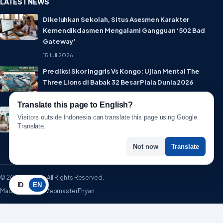
LATEST NEWS
Dikeluhkan Sekolah, Situs Asesmen Karakter
Kemendikdasmen Mengalami Gangguan ‘502 Bad
Gateway’
15 Juli 2026
Prediksi Skor Inggris Vs Kongo: Ujian Mental The
Three Lions di Babak 32 Besar Piala Dunia 2026
1 Juli 2026
Translate this page to English?
Lebih Privat! WhatsApp Resmi Rilis Fitur Username,
Visitors outside Indonesia can translate this page using Google
Tak Perlu Lagi Sebar Nomor HP
Translate.
1 Juli 2026
Not now
Translate
© 2026 WartaIT. All Rights Reserved.
ID
EN
Made with ♥ by WebmasterFhyan